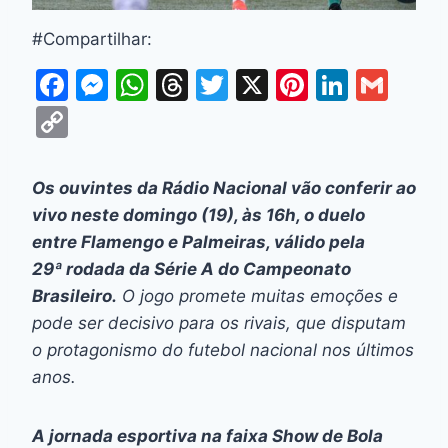
#Compartilhar:
F
M
W
T
T
X
Pi
Li
G
a
e
h
hr
w
nt
n
m
C
c
s
at
e
itt
er
k
ai
o
e
s
s
a
er
e
e
l
p
Os ouvintes da Rádio Nacional vão conferir ao
b
e
A
d
st
dI
y
vivo neste domingo (19), às 16h, o duelo
o
n
p
s
n
Li
entre Flamengo e Palmeiras, válido pela
o
g
p
29ª rodada da Série A do Campeonato
n
Brasileiro.
O jogo promete muitas emoções e
k
er
k
pode ser decisivo para os rivais, que disputam
o protagonismo do futebol nacional nos últimos
anos.
A jornada esportiva na faixa Show de Bola