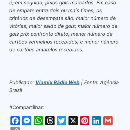
e, em seguida, pelos gols marcados. Em caso
de empate entre dois ou mais times, os
critérios de desempate são: maior número de
vitórias; maior saldo de gols; maior número de
gols pró; confronto direto; menor número de
cartões vermelhos recebidos; e menor número
de cartões amarelos recebidos.
Publicado:
Viamix Rádio Web
| Fonte: Agência
Brasil
#Compartilhar:
F
M
W
T
T
X
Pi
Li
G
a
e
h
hr
w
nt
n
m