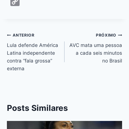
C
c
s
at
e
itt
er
k
ai
o
e
s
s
a
er
e
e
l
p
b
e
A
d
st
dI
y
o
n
p
s
n
Li
ANTERIOR
PRÓXIMO
o
g
p
n
Lula defende América
AVC mata uma pessoa
k
er
Latina independente
a cada seis minutos
k
contra “fala grossa”
no Brasil
externa
Posts Similares