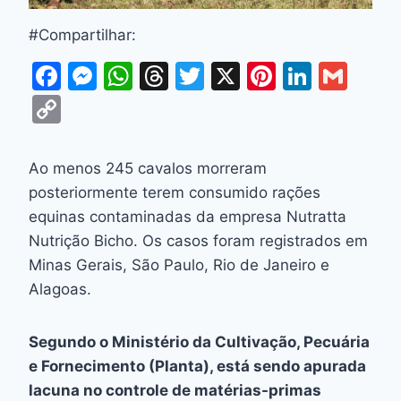
#Compartilhar:
F
M
W
T
T
X
Pi
Li
G
a
e
h
hr
w
nt
n
m
C
c
s
at
e
itt
er
k
ai
o
e
s
s
a
er
e
e
l
p
Ao menos 245 cavalos morreram
b
e
A
d
st
dI
y
posteriormente terem consumido rações
o
n
p
s
n
Li
equinas contaminadas da empresa Nutratta
o
g
p
Nutrição Bicho. Os casos foram registrados em
n
Minas Gerais, São Paulo, Rio de Janeiro e
k
er
k
Alagoas.
Segundo o Ministério da Cultivação, Pecuária
e Fornecimento (Planta), está sendo apurada
lacuna no controle de matérias-primas