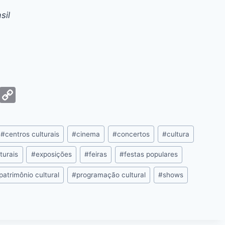
sil
G
C
m
o
ai
p
#
centros culturais
#
cinema
#
concertos
#
cultura
y
Li
turais
#
exposições
#
feiras
#
festas populares
n
patrimônio cultural
#
programação cultural
#
shows
k