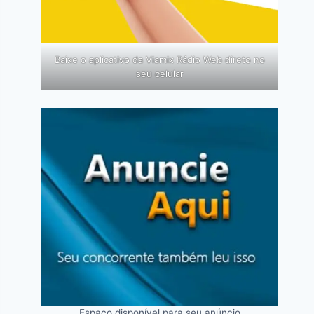
Baixe o aplicativo da Viamix Rádio Web direto no
seu celular
Espaço disponível para seu anúncio