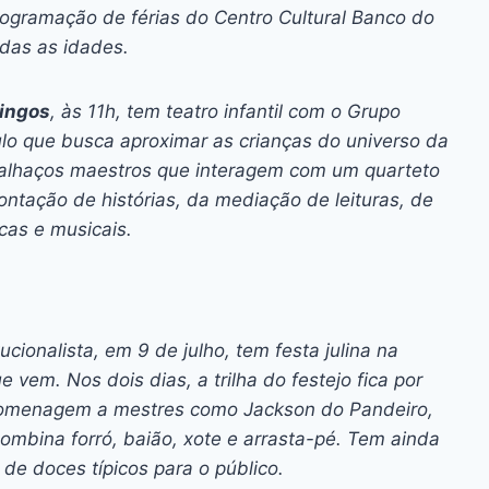
ai
p
ogramação de férias do Centro Cultural Banco do
y
odas as idades.
Li
n
ingos
, às 11h, tem teatro infantil com o Grupo
lo que busca aproximar as crianças do universo da
k
 palhaços maestros que interagem com um quarteto
ontação de histórias, da mediação de leituras, de
icas e musicais.
ionalista, em 9 de julho, tem festa julina na
 vem. Nos dois dias, a trilha do festejo fica por
omenagem a mestres como Jackson do Pandeiro,
mbina forró, baião, xote e arrasta-pé. Tem ainda
 de doces típicos para o público.