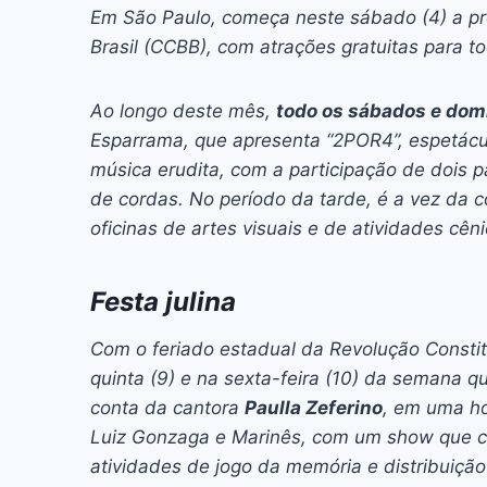
c
s
at
e
itt
er
k
Em São Paulo, começa neste sábado (4) a pr
e
s
s
a
er
e
e
l
Brasil (CCBB), com atrações gratuitas para t
b
e
A
d
st
dI
o
n
p
s
n
Ao longo deste mês,
todo os sábados e dom
Esparrama, que apresenta “2POR4”, espetácu
o
g
p
música erudita, com a participação de dois
k
er
de cordas. No período da tarde, é a vez da c
oficinas de artes visuais e de atividades cên
Festa julina
Com o feriado estadual da Revolução Constituc
quinta (9) e na sexta-feira (10) da semana que
conta da cantora
Paulla Zeferino
, em uma h
Luiz Gonzaga e Marinês, com um show que co
atividades de jogo da memória e distribuição