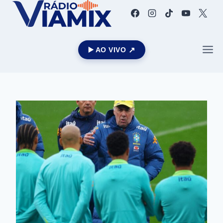
▶️ AO VIVO