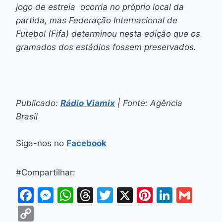
jogo de estreia ocorria no próprio local da
partida, mas Federação Internacional de
Futebol (Fifa) determinou nesta edição que os
gramados dos estádios fossem preservados.
Publicado:
Rádio Viamix
| Fonte: Agência
Brasil
Siga-nos no
Facebook
#Compartilhar:
F
M
W
T
T
X
Pi
Li
G
a
e
h
hr
w
nt
n
m
C