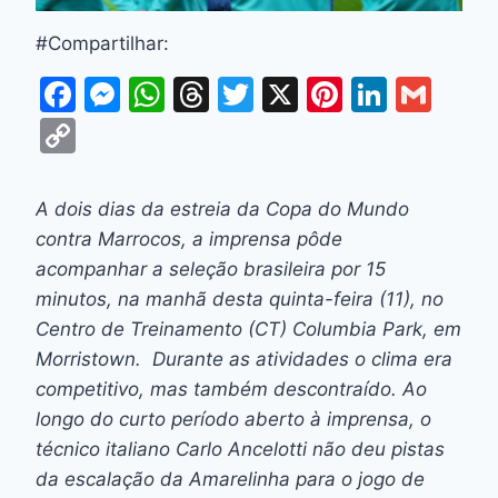
#Compartilhar:
F
M
W
T
T
X
Pi
Li
G
a
e
h
hr
w
nt
n
m
C
c
s
at
e
itt
er
k
ai
o
e
s
s
a
er
e
e
l
p
A dois dias da estreia da Copa do Mundo
b
e
A
d
st
dI
y
contra Marrocos, a imprensa pôde
o
n
p
s
n
Li
acompanhar a seleção brasileira por 15
o
g
p
minutos, na manhã desta quinta-feira (11), no
n
Centro de Treinamento (CT) Columbia Park, em
k
er
k
Morristown. Durante as atividades o clima era
competitivo, mas também descontraído. Ao
longo do curto período aberto à imprensa, o
técnico italiano Carlo Ancelotti não deu pistas
da escalação da Amarelinha para o jogo de