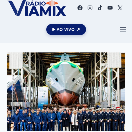
▶️ AO VIVO