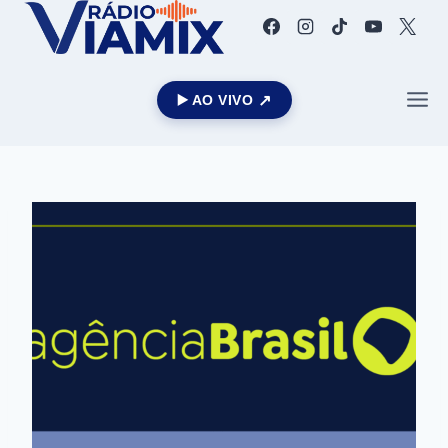
▶️ AO VIVO