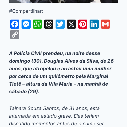
#Compartilhar:
F
M
W
T
T
X
Pi
Li
G
a
e
h
hr
w
nt
n
m
C
c
s
at
e
itt
er
k
ai
o
e
s
s
a
er
e
e
l
p
A Polícia Civil prendeu, na noite desse
b
e
A
d
st
dI
y
domingo (30), Douglas Alves da Silva, de 26
o
n
p
s
n
Li
anos, que atropelou e arrastou uma mulher
o
g
p
por cerca de um quilômetro pela Marginal
n
Tietê – altura da Vila Maria – na manhã de
k
er
k
sábado (29).
Tainara Souza Santos, de 31 anos, está
internada em estado grave. Eles teriam
discutido momentos antes de o crime ser