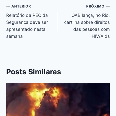
y
o
n
p
s
n
Li
ANTERIOR
PRÓXIMO
o
g
p
n
Relatório da PEC da
OAB lança, no Rio,
k
er
Segurança deve ser
cartilha sobre direitos
k
apresentado nesta
das pessoas com
semana
HIV/Aids
Posts Similares