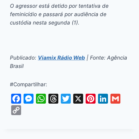
O agressor está detido por tentativa de
feminicídio e passará por audiência de
custódia nesta segunda (1).
Publicado:
Viamix Rádio Web
| Fonte: Agência
Brasil
#Compartilhar:
F
M
W
T
T
X
Pi
Li
G
a
e
h
hr
w
nt
n
m
C
c
s
at
e
itt
er
k
ai
o
e
s
s
a
er
e
e
l
p
b
e
A
d
st
dI