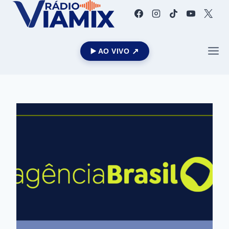
▶️ AO VIVO