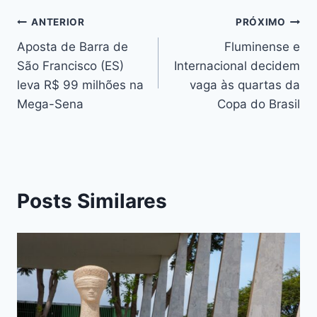
b
e
A
d
st
dI
y
o
n
p
s
n
Li
ANTERIOR
PRÓXIMO
o
g
p
n
Aposta de Barra de
Fluminense e
k
er
São Francisco (ES)
Internacional decidem
k
leva R$ 99 milhões na
vaga às quartas da
Mega-Sena
Copa do Brasil
Posts Similares