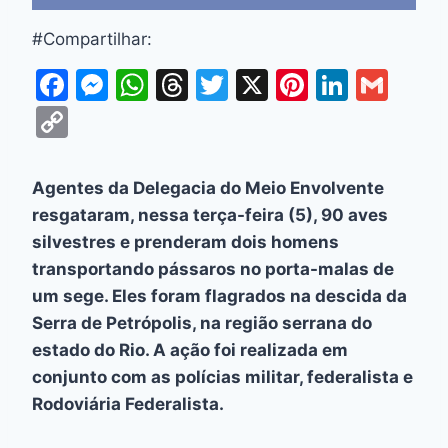
#Compartilhar:
F
M
W
T
T
X
Pi
Li
G
a
e
h
hr
w
nt
n
m
C
c
s
at
e
itt
er
k
ai
o
e
s
s
a
er
e
e
l
p
Agentes da Delegacia do Meio Envolvente
b
e
A
d
st
dI
y
resgataram, nessa terça-feira (5), 90 aves
o
n
p
s
n
Li
silvestres e prenderam dois homens
o
g
p
transportando pássaros no porta-malas de
n
um sege. Eles foram flagrados na descida da
k
er
k
Serra de Petrópolis, na região serrana do
estado do Rio. A ação foi realizada em
conjunto com as polícias militar, federalista e
Rodoviária Federalista.