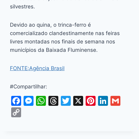
silvestres.
Devido ao quina, o trinca-ferro é
comercializado clandestinamente nas feiras
livres montadas nos finais de semana nos
municípios da Baixada Fluminense.
FONTE:Agência Brasil
#Compartilhar:
F
M
W
T
T
X
Pi
Li
G
a
e
h
hr
w
nt
n
m
C
c
s
at
e
itt
er
k
ai
o
e
s
s
a
er
e
e
l
p