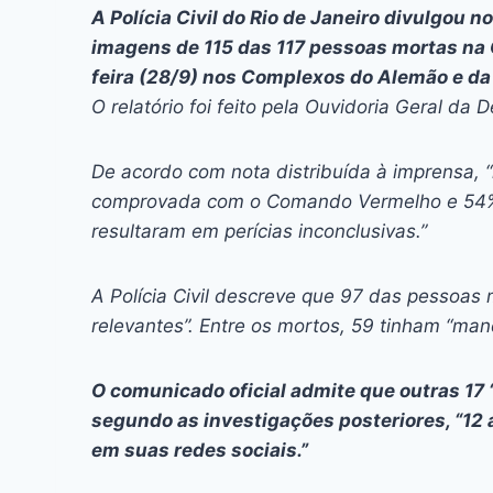
c
s
at
e
itt
er
k
A Polícia Civil do Rio de Janeiro divulgou n
e
s
s
a
er
e
e
l
imagens de 115 das 117 pessoas mortas na 
b
e
A
d
st
dI
feira (28/9) nos Complexos do Alemão e da 
O relatório foi feito pela Ouvidoria Geral da
o
n
p
s
n
o
g
p
De acordo com nota distribuída à imprensa, 
k
er
comprovada com o Comando Vermelho e 54% 
resultaram em perícias inconclusivas.”
A Polícia Civil descreve que 97 das pessoas 
relevantes”. Entre os mortos, 59 tinham “ma
O comunicado oficial admite que outras 17 
segundo as investigações posteriores, “12 
em suas redes sociais.”