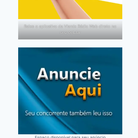
Baixe o aplicativo da Viamix Rádio Web direto no
seu celular
Espaço disponível para seu anúncio