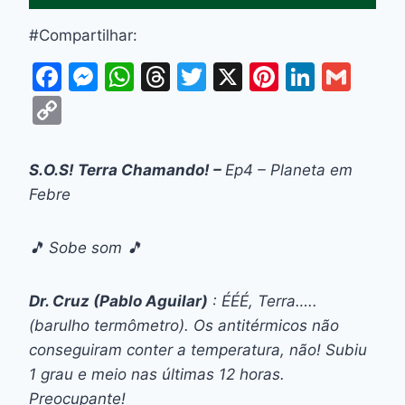
#Compartilhar:
F
M
W
T
T
X
Pi
Li
G
a
e
h
hr
w
nt
n
m
C
c
s
at
e
itt
er
k
ai
o
e
s
s
a
er
e
e
l
p
S.O.S! Terra Chamando! –
Ep4 – Planeta em
b
e
A
d
st
dI
y
Febre
o
n
p
s
n
Li
o
g
p
n
🎵 Sobe som 🎵
k
er
k
Dr. Cruz (Pablo Aguilar)
: ÉÉÉ, Terra…..
(barulho termômetro). Os antitérmicos não
conseguiram conter a temperatura, não! Subiu
1 grau e meio nas últimas 12 horas.
Preocupante!