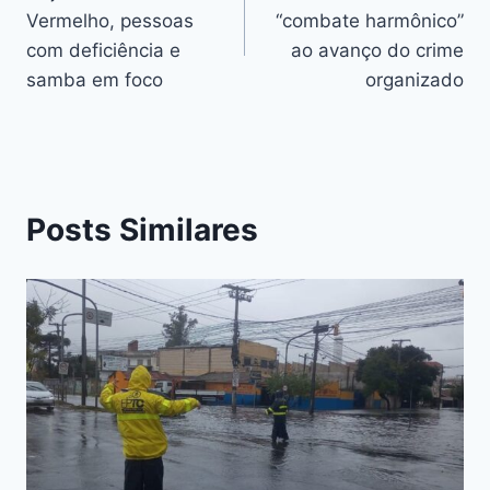
k
er
Vermelho, pessoas
“combate harmônico”
k
com deficiência e
ao avanço do crime
samba em foco
organizado
Posts Similares