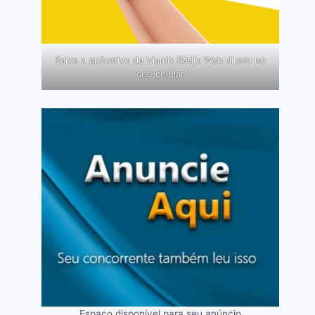
Baixe o aplicativo da Viamix Rádio Web direto no
seu celular
Espaço disponível para seu anúncio