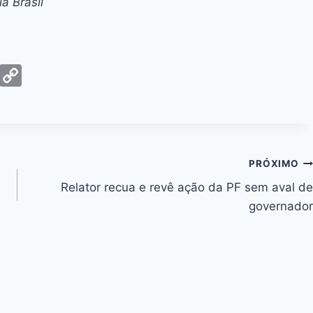
a Brasil
G
C
m
o
ai
p
y
Li
PRÓXIMO
n
Relator recua e revê ação da PF sem aval de
k
governador