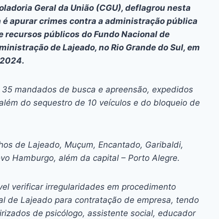
ai
p
roladoria Geral da União (CGU), deflagrou nesta
y
a é apurar crimes contra a administração pública
Li
e recursos públicos do Fundo Nacional de
ministração de Lajeado, no Rio Grande do Sul, em
n
 2024.
k
s 35 mandados de busca e apreensão, expedidos
 além do sequestro de 10 veículos e do bloqueio de
hos de Lajeado, Muçum, Encantado, Garibaldi,
vo Hamburgo, além da capital – Porto Alegre.
sível verificar irregularidades em procedimento
cipal de Lajeado para contratação de empresa, tendo
rizados de psicólogo, assistente social, educador