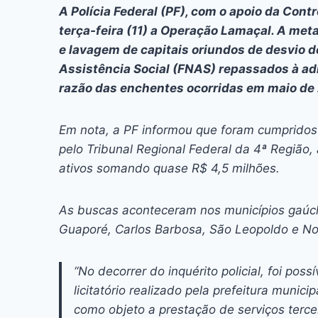
c
s
at
e
itt
er
k
A Polícia Federal (PF), com o apoio da Cont
e
s
s
a
er
e
e
l
terça-feira (11) a Operação Lamaçal. A met
b
e
A
d
st
dI
e lavagem de capitais oriundos de desvio d
Assistência Social (FNAS) repassados à ad
o
n
p
s
n
razão das enchentes ocorridas em maio de
o
g
p
k
er
Em nota, a PF informou que foram cumprido
pelo Tribunal Regional Federal da 4ª Região,
ativos somando quase R$ 4,5 milhões.
As buscas aconteceram nos municípios gaúc
Guaporé, Carlos Barbosa, São Leopoldo e No
“No decorrer do inquérito policial, foi pos
licitatório realizado pela prefeitura muni
como objeto a prestação de serviços tercei