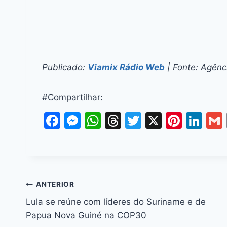
Publicado:
Viamix Rádio Web
| Fonte: Agênci
#Compartilhar:
F
M
W
T
T
X
Pi
Li
a
e
h
hr
w
nt
n
c
s
at
e
itt
er
k
e
s
s
a
er
e
e
l
b
e
A
d
st
dI
ANTERIOR
o
n
p
s
n
Lula se reúne com líderes do Suriname e de
o
g
p
Papua Nova Guiné na COP30