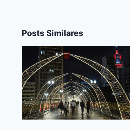
k
er
Posts Similares