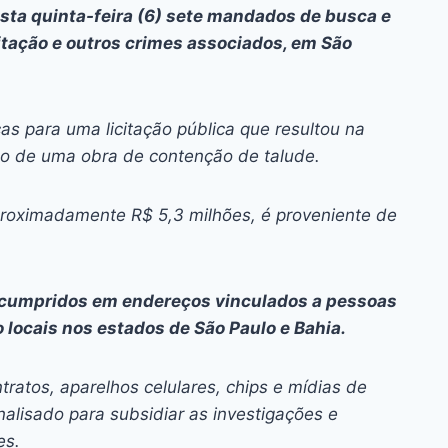
ai
p
sta quinta-feira (6) sete mandados de busca e
y
itação e outros crimes associados, em São
Li
n
as para uma licitação pública que resultou na
k
o de uma obra de contenção de talude.
aproximadamente R$ 5,3 milhões, é proveniente de
cumpridos em endereços vinculados a pessoas
 locais nos estados de São Paulo e Bahia.
ratos, aparelhos celulares,
chips
e mídias de
lisado para subsidiar as investigações e
es.