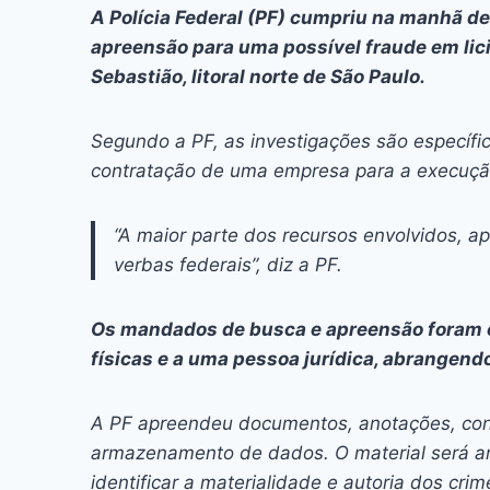
c
s
at
e
itt
er
k
A Polícia Federal (PF) cumpriu na manhã de
e
s
s
a
er
e
e
l
apreensão para uma possível fraude em lic
b
e
A
d
st
dI
Sebastião, litoral norte de São Paulo.
o
n
p
s
n
Segundo a PF, as investigações são específic
o
g
p
contratação de uma empresa para a execuçã
k
er
“A maior parte dos recursos envolvidos, 
verbas federais”, diz a PF.
Os mandados de busca e apreensão foram 
físicas e a uma pessoa jurídica, abrangendo
A PF apreendeu documentos, anotações, cont
armazenamento de dados. O material será ana
identificar a materialidade e autoria dos crim