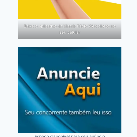
Baixe o aplicativo da Viamix Rádio Web direto no
seu celular
Espaço disponível para seu anúncio