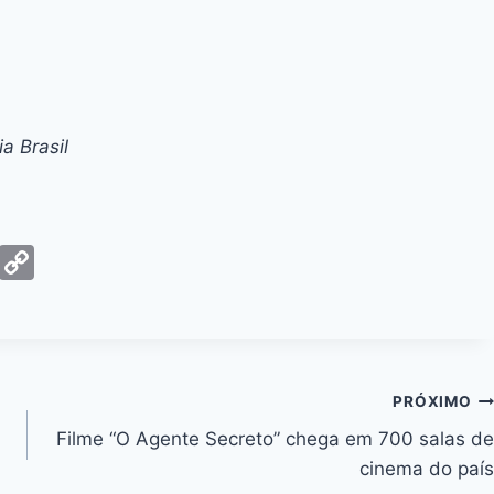
a Brasil
G
C
m
o
ai
p
y
Li
PRÓXIMO
n
Filme “O Agente Secreto” chega em 700 salas de
k
cinema do país