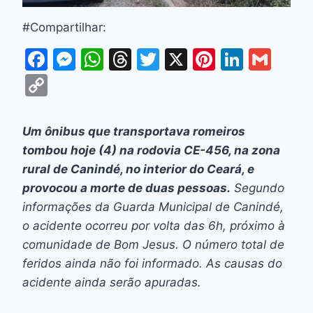
#Compartilhar:
F
M
W
T
T
X
Pi
Li
G
a
e
h
hr
w
nt
n
m
C
c
s
at
e
itt
er
k
ai
o
e
s
s
a
er
e
e
l
p
Um ônibus que transportava romeiros
b
e
A
d
st
dI
y
tombou hoje (4) na rodovia CE-456, na zona
o
n
p
s
n
Li
rural de Canindé, no interior do Ceará, e
o
g
p
provocou a morte de duas pessoas.
Segundo
n
informações da Guarda Municipal de Canindé,
k
er
k
o acidente ocorreu por volta das 6h, próximo à
comunidade de Bom Jesus. O número total de
feridos ainda não foi informado. As causas do
acidente ainda serão apuradas.