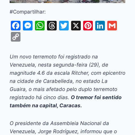
#Compartilhar:
F
M
W
T
T
X
Pi
Li
G
a
e
h
hr
w
nt
n
m
C
c
s
at
e
itt
er
k
ai
o
e
s
s
a
er
e
e
l
p
Um novo terremoto foi registrado na
b
e
A
d
st
dI
y
Venezuela, nesta segunda-feira (29), de
o
n
p
s
n
Li
magnitude 4.6 da escala Ritcher, com epicentro
o
g
p
na cidade de Carabelleda, no estado La
n
Guaira, o mais afetado pelo duplo terremoto
k
er
k
registrado há cinco dias.
O tremor foi sentido
também na capital, Caracas.
O presidente da Assembleia Nacional da
Venezuela, Jorge Rodríguez, informou que o