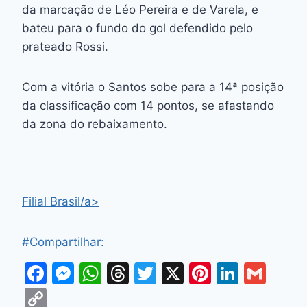
da marcação de Léo Pereira e de Varela, e
bateu para o fundo do gol defendido pelo
prateado Rossi.
Com a vitória o Santos sobe para a 14ª posição
da classificação com 14 pontos, se afastando
da zona do rebaixamento.
Filial Brasil/a>
#Compartilhar:
F
M
W
T
T
X
Pi
Li
G
a
e
h
hr
w
nt
n
m
C