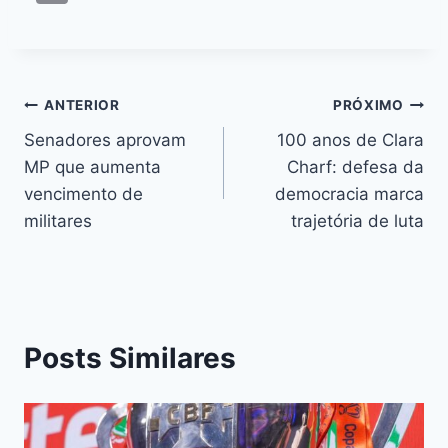
c
s
at
e
itt
er
k
ai
o
e
s
s
a
er
e
e
l
p
b
e
A
d
st
dI
y
o
n
p
s
n
Li
ANTERIOR
PRÓXIMO
o
g
p
n
Senadores aprovam
100 anos de Clara
k
er
MP que aumenta
Charf: defesa da
k
vencimento de
democracia marca
militares
trajetória de luta
Posts Similares