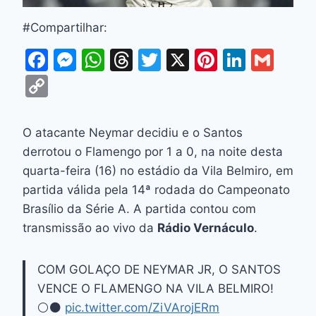
#Compartilhar:
F
M
W
T
T
X
Pi
Li
G
a
e
h
hr
w
nt
n
m
C
c
s
at
e
itt
er
k
ai
o
e
s
s
a
er
e
e
l
p
O atacante Neymar decidiu e o Santos
b
e
A
d
st
dI
y
derrotou o Flamengo por 1 a 0, na noite desta
o
n
p
s
n
Li
quarta-feira (16) no estádio da Vila Belmiro, em
o
g
p
partida válida pela 14ª rodada do Campeonato
n
Brasílio da Série A. A partida contou com
k
er
k
transmissão ao vivo da
Rádio Vernáculo
.
COM GOLAÇO DE NEYMAR JR, O SANTOS
VENCE O FLAMENGO NA VILA BELMIRO!
⚪️⚫️
pic.twitter.com/ZiVArojERm