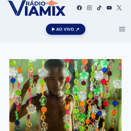
▶️ AO VIVO