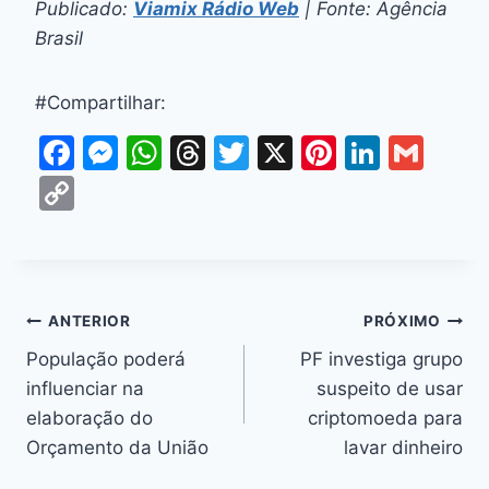
Publicado:
Viamix Rádio Web
| Fonte: Agência
Brasil
#Compartilhar:
F
M
W
T
T
X
Pi
Li
G
a
e
h
hr
w
nt
n
m
C
c
s
at
e
itt
er
k
ai
o
e
s
s
a
er
e
e
l
p
b
e
A
d
st
dI
y
o
n
p
s
n
Li
ANTERIOR
PRÓXIMO
o
g
p
n
População poderá
PF investiga grupo
k
er
influenciar na
suspeito de usar
k
elaboração do
criptomoeda para
Orçamento da União
lavar dinheiro