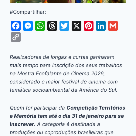
#Compartilhar:
F
M
W
T
T
X
Pi
Li
G
a
e
h
hr
w
nt
n
m
C
c
s
at
e
itt
er
k
ai
o
e
s
s
a
er
e
e
l
p
Realizadores de longas e curtas ganharam
b
e
A
d
st
dI
y
mais tempo para inscrição dos seus trabalhos
o
n
p
s
n
Li
na Mostra Ecofalante de Cinema 2026,
o
g
p
considerado o maior festival de cinema com
n
temática socioambiental da América do Sul.
k
er
k
Quem for participar da
Competição Territórios
e Memória tem até o dia 31 de janeiro para se
inscrever
. A categoria é destinada a
produções ou coproduções brasileiras que