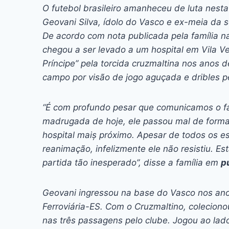
c
s
at
e
itt
er
k
O futebol brasileiro amanheceu de luta nest
e
s
s
a
er
e
e
l
Geovani Silva, ídolo do Vasco e ex-meia da s
b
e
A
d
st
dI
De acordo com nota publicada pela família n
chegou a ser levado a um hospital em Vila Ve
o
n
p
s
n
Príncipe” pela torcida cruzmaltina nos anos 
o
g
p
campo por visão de jogo aguçada e dribles p
k
er
“É com profundo pesar que comunicamos o fa
madrugada de hoje, ele passou mal de forma 
hospital maiș próximo. Apesar de todos os e
reanimação, infelizmente ele não resistiu. E
partida tão inesperado”, disse a família em
p
Geovani ingressou na base do Vasco nos anos
Ferroviária-ES. Com o Cruzmaltino, coleciono
nas três passagens pelo clube. Jogou ao lad