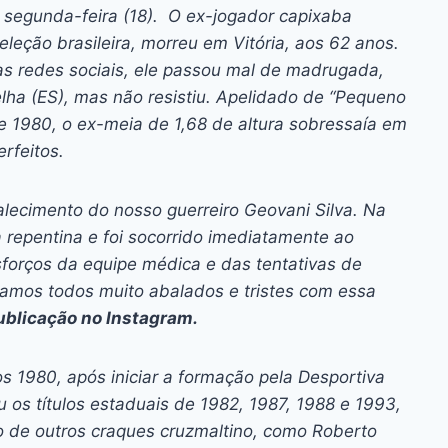
ai
p
a segunda-feira (18). O ex-jogador capixaba
y
eleção brasileira, morreu em Vitória, aos 62 anos.
Li
as redes sociais, ele passou mal de madrugada,
lha (ES), mas não resistiu. Apelidado de “Pequeno
n
de 1980, o ex-meia de 1,68 de altura sobressaía em
k
erfeitos.
lecimento do nosso guerreiro Geovani Silva. Na
repentina e foi socorrido imediatamente ao
sforços da equipe médica e das tentativas de
stamos todos muito abalados e tristes com essa
ublicação no Instagram.
 1980, após iniciar a formação pela Desportiva
u os títulos estaduais de 1982, 1987, 1988 e 1993,
o de outros craques cruzmaltino, como Roberto