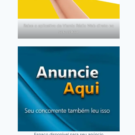
Baixe o aplicativo da Viamix Rádio Web direto no
seu celular
Espaço disponível para seu anúncio