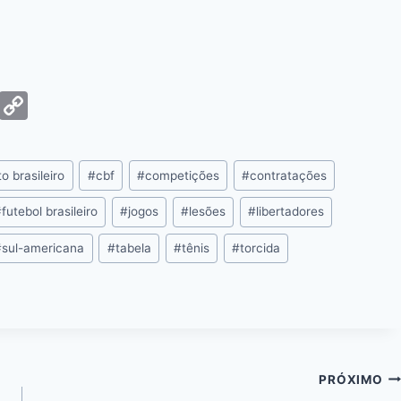
G
C
m
o
ai
p
 brasileiro
#
cbf
#
competições
#
contratações
y
Li
#
futebol brasileiro
#
jogos
#
lesões
#
libertadores
n
#
sul-americana
#
tabela
#
tênis
#
torcida
k
PRÓXIMO