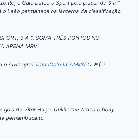
onte, o Galo bateu o Sport pelo placar de 3 a 1
á o Leão permanece na lanterna da classificação
SPORT, 3 A 1, SOMA TRÊS PONTOS NO
NA ARENA MRV!
 o Alvinegro
#VamoGalo
#CAMxSPO
🏴🏳️
om gols de Vitor Hugo, Guilherme Arana e Rony,
ime pernambucano.