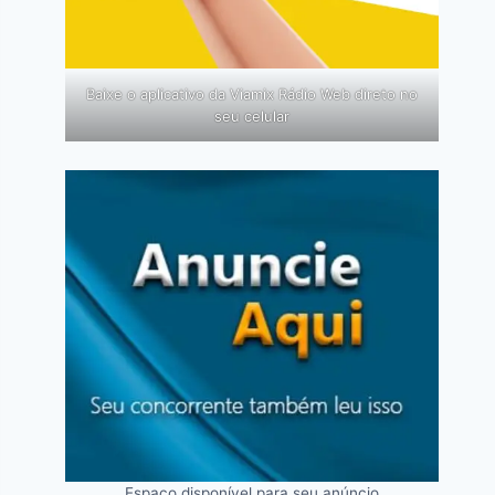
Baixe o aplicativo da Viamix Rádio Web direto no
seu celular
Espaço disponível para seu anúncio