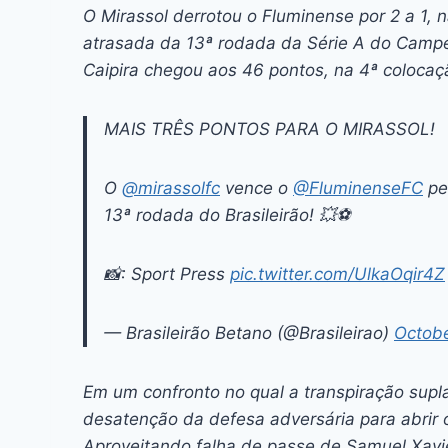
c
s
at
e
itt
er
k
O Mirassol derrotou o Fluminense por 2 a 1, n
e
s
s
a
er
e
e
l
atrasada da 13ª rodada da Série A do Campe
b
e
A
d
st
dI
Caipira chegou aos 46 pontos, na 4ª colocaçã
o
n
p
s
n
MAIS TRÊS PONTOS PARA O MIRASSOL!
o
g
p
k
er
O
@mirassolfc
vence o
@FluminenseFC
pel
13ª rodada do Brasileirão! 💥⚽️
📸: Sport Press
pic.twitter.com/UlkaOqir4Z
— Brasileirão Betano (@Brasileirao)
Octobe
Em um confronto no qual a transpiração supla
desatenção da defesa adversária para abrir 
Aproveitando falha de passe de Samuel Xavie