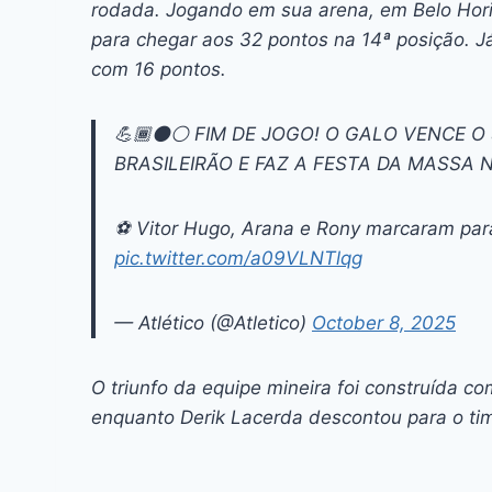
rodada. Jogando em sua arena, em Belo Horiz
para chegar aos 32 pontos na 14ª posição. J
com 16 pontos.
💪🏾⚫⚪ FIM DE JOGO! O GALO VENCE O 
BRASILEIRÃO E FAZ A FESTA DA MASSA 
⚽ Vitor Hugo, Arana e Rony marcaram para
pic.twitter.com/a09VLNTlqg
— Atlético (@Atletico)
October 8, 2025
O triunfo da equipe mineira foi construída c
enquanto Derik Lacerda descontou para o t