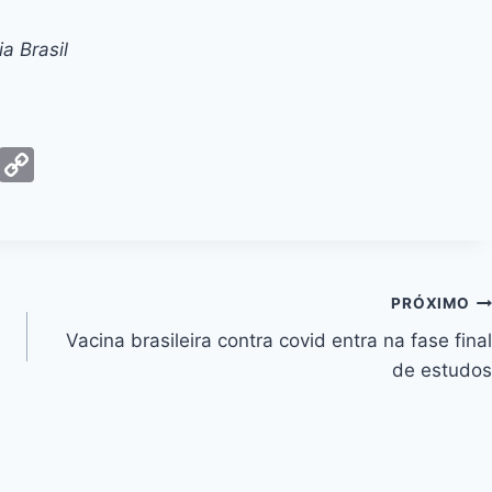
a Brasil
G
C
m
o
ai
p
y
Li
PRÓXIMO
n
Vacina brasileira contra covid entra na fase final
k
de estudos