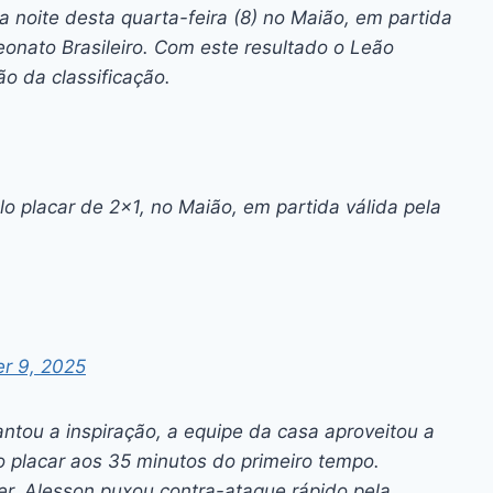
ai
p
a noite desta quarta-feira (8) no Maião, em partida
y
onato Brasileiro. Com este resultado o Leão
Li
o da classificação.
n
k
o placar de 2×1, no Maião, em partida válida pela
r 9, 2025
ntou a inspiração, a equipe da casa aproveitou a
o placar aos 35 minutos do primeiro tempo.
r, Alesson puxou contra-ataque rápido pela