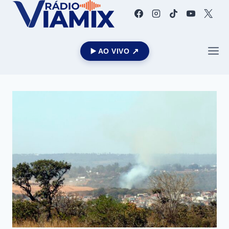
▶️ AO VIVO