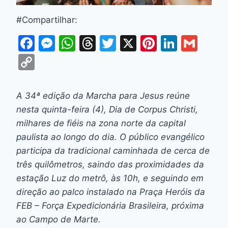
#Compartilhar:
F
M
W
T
T
X
Pi
Li
G
a
e
h
hr
w
nt
n
m
C
c
s
at
e
itt
er
k
ai
o
e
s
s
a
er
e
e
l
p
A 34ª edição da Marcha para Jesus reúne
b
e
A
d
st
dI
y
nesta quinta-feira (4), Dia de Corpus Christi,
o
n
p
s
n
Li
milhares de fiéis na zona norte da capital
o
g
p
paulista ao longo do dia. O público evangélico
n
participa da tradicional caminhada de cerca de
k
er
k
três quilômetros, saindo das proximidades da
estação Luz do metrô, às 10h, e seguindo em
direção ao palco instalado na Praça Heróis da
FEB – Força Expedicionária Brasileira, próxima
ao Campo de Marte.