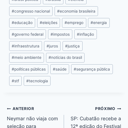
o
n
p
s
n
Li
o
g
p
n
#
congresso nacional
#
economia brasileira
k
er
k
#
educação
#
eleições
#
emprego
#
energia
#
governo federal
#
impostos
#
inflação
#
infraestrutura
#
juros
#
justiça
#
meio ambiente
#
notícias do brasil
#
políticas públicas
#
saúde
#
segurança pública
#
stf
#
tecnologia
ANTERIOR
PRÓXIMO
Neymar não viaja com
SP: Cubatão recebe a
seleção para
12ª edição do Festival