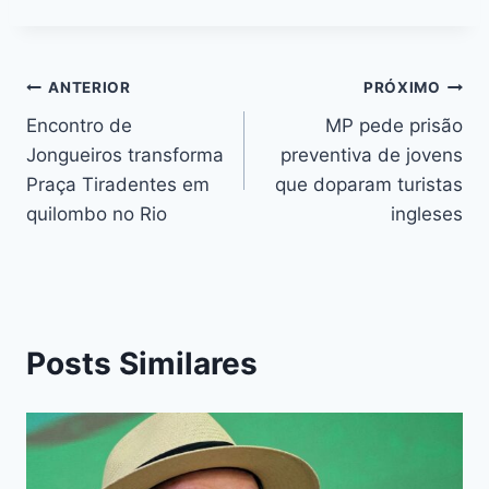
e
s
s
a
er
e
e
l
p
b
e
A
d
st
dI
y
o
n
p
s
n
Li
ANTERIOR
PRÓXIMO
o
g
p
n
Encontro de
MP pede prisão
k
er
Jongueiros transforma
preventiva de jovens
k
Praça Tiradentes em
que doparam turistas
quilombo no Rio
ingleses
Posts Similares