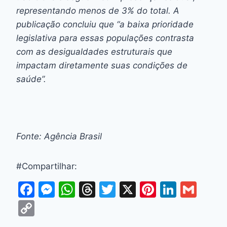
representando menos de 3% do total. A
publicação concluiu que “a baixa prioridade
legislativa para essas populações contrasta
com as desigualdades estruturais que
impactam diretamente suas condições de
saúde”.
Fonte: Agência Brasil
#Compartilhar:
F
M
W
T
T
X
Pi
Li
G
a
e
h
hr
w
nt
n
m
C
c
s
at
e
itt
er
k
ai
o