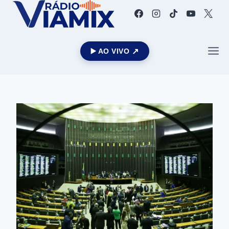
▶️ AO VIVO