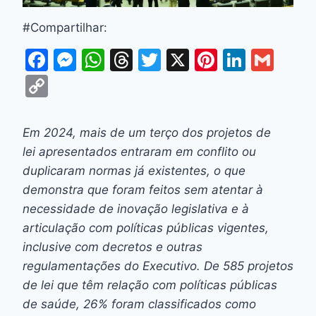
#Compartilhar:
F
M
W
T
T
X
Pi
Li
G
a
e
h
hr
w
nt
n
m
C
c
s
at
e
itt
er
k
ai
o
e
s
s
a
er
e
e
l
p
Em 2024, mais de um terço dos projetos de
b
e
A
d
st
dI
y
lei apresentados entraram em conflito ou
o
n
p
s
n
Li
duplicaram normas já existentes, o que
o
g
p
demonstra que foram feitos sem atentar à
n
necessidade de inovação legislativa e à
k
er
k
articulação com políticas públicas vigentes,
inclusive com decretos e outras
regulamentações do Executivo. De 585 projetos
de lei que têm relação com políticas públicas
de saúde, 26% foram classificados como