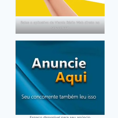
Baixe o aplicativo da Viamix Rádio Web direto no
seu celular
Espaço disponível para seu anúncio