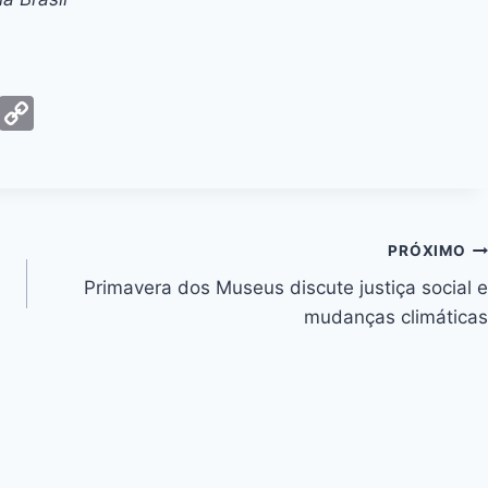
G
C
m
o
ai
p
y
Li
PRÓXIMO
n
Primavera dos Museus discute justiça social e
k
mudanças climáticas