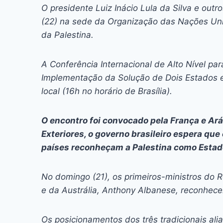
c
s
at
e
itt
er
k
O presidente Luiz Inácio Lula da Silva e outr
e
s
s
a
er
e
e
l
(22) na sede da Organização das Nações Uni
b
e
A
d
st
dI
da Palestina.
o
n
p
s
n
A Conferência Internacional de Alto Nível pa
o
g
p
Implementação da Solução de Dois Estados 
k
er
local (16h no horário de Brasília).
O encontro foi convocado pela França e Ará
Exteriores, o governo brasileiro espera qu
países reconheçam a Palestina como Estad
No domingo (21), os primeiros-ministros do 
e da Austrália, Anthony Albanese, reconhec
Os posicionamentos dos três tradicionais al