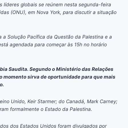
ai
p
os líderes globais se reúnem nesta segunda-feira
y
das (ONU), em Nova York, para discutir a situação
Li
n
ra a Solução Pacífica da Questão da Palestina e a
k
está agendada para começar às 15h no horário
bia Saudita. Segundo o Ministério das Relações
e o momento sirva de oportunidade para que mais
o.
Reino Unido, Keir Starmer; do Canadá, Mark Carney;
eram formalmente o Estado da Palestina.
iados dos Estados Unidos foram divulgados por