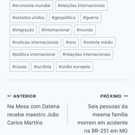
o
g
p
n
#
economia mundial
#
eleições internacionais
k
er
k
#
estados unidos
#
geopolítica
#
guerra
#
imigração
#
internacional
#
mundo
#
notícias internacionais
#
onu
#
oriente médio
#
política internacional
#
relações internacionais
#
rússia
#
ucrânia
#
união europeia
ANTERIOR
PRÓXIMO
Na Mesa com Datena
Seis pessoas da
recebe maestro João
mesma família
Carlos Martins
morrem em acidente
na BR-251 em MG