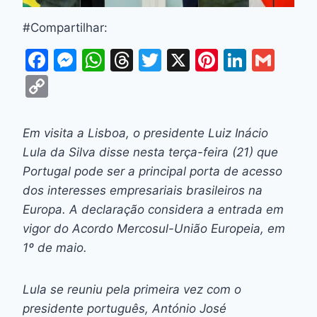
#Compartilhar:
F
M
W
T
T
X
Pi
Li
G
a
e
h
hr
w
nt
n
m
C
c
s
at
e
itt
er
k
ai
o
e
s
s
a
er
e
e
l
p
Em visita a Lisboa, o presidente Luiz Inácio
b
e
A
d
st
dI
y
Lula da Silva disse nesta terça-feira (21) que
o
n
p
s
n
Li
Portugal pode ser a principal porta de acesso
o
g
p
dos interesses empresariais brasileiros na
n
Europa. A declaração considera a entrada em
k
er
k
vigor do Acordo Mercosul-União Europeia, em
1º de maio.
Lula se reuniu pela primeira vez com o
presidente português, António José