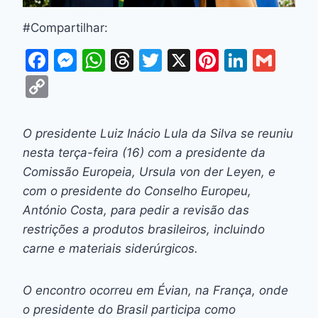
#Compartilhar:
F
M
W
T
T
X
Pi
Li
G
a
e
h
hr
w
nt
n
m
C
c
s
at
e
itt
er
k
ai
o
e
s
s
a
er
e
e
l
p
O presidente Luiz Inácio Lula da Silva se reuniu
b
e
A
d
st
dI
y
nesta terça-feira (16) com a presidente da
o
n
p
s
n
Li
Comissão Europeia, Ursula von der Leyen, e
o
g
p
com o presidente do Conselho Europeu,
n
António Costa, para pedir a revisão das
k
er
k
restrições a produtos brasileiros, incluindo
carne e materiais siderúrgicos.
O encontro ocorreu em Évian, na França, onde
o presidente do Brasil participa como