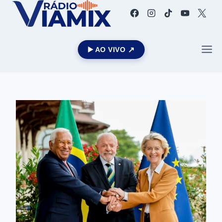
▶️ AO VIVO