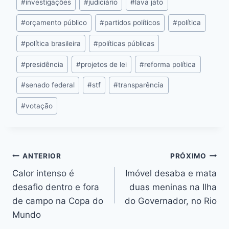
#
investigações
#
judiciário
#
lava jato
#
orçamento público
#
partidos políticos
#
política
#
política brasileira
#
políticas públicas
#
presidência
#
projetos de lei
#
reforma política
#
senado federal
#
stf
#
transparência
#
votação
ANTERIOR
PRÓXIMO
Calor intenso é
Imóvel desaba e mata
desafio dentro e fora
duas meninas na Ilha
de campo na Copa do
do Governador, no Rio
Mundo