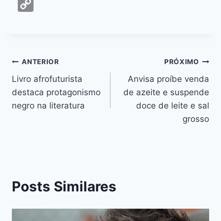
a
e
h
hr
w
nt
n
m
C
c
s
at
e
itt
er
k
ai
o
e
s
s
a
er
e
e
l
p
b
e
A
d
st
dI
y
o
n
p
s
n
Li
ANTERIOR
PRÓXIMO
o
g
p
n
Livro afrofuturista
Anvisa proíbe venda
k
er
destaca protagonismo
de azeite e suspende
k
negro na literatura
doce de leite e sal
grosso
Posts Similares