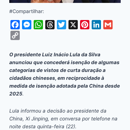
#Compartilhar:
F
M
W
T
T
X
Pi
Li
G
a
e
h
hr
w
nt
n
m
C
c
s
at
e
itt
er
k
ai
o
e
s
s
a
er
e
e
l
p
O presidente Luiz Inácio Lula da Silva
b
e
A
d
st
dI
y
anunciou que concederá isenção de algumas
o
n
p
s
n
Li
categorias de vistos de curta duração a
o
g
p
cidadãos chineses, em reciprocidade à
n
medida de isenção adotada pela China desde
k
er
k
2025
.
Lula informou a decisão ao presidente da
China, Xi Jinping, em conversa por telefone na
noite desta quinta-feira (22).