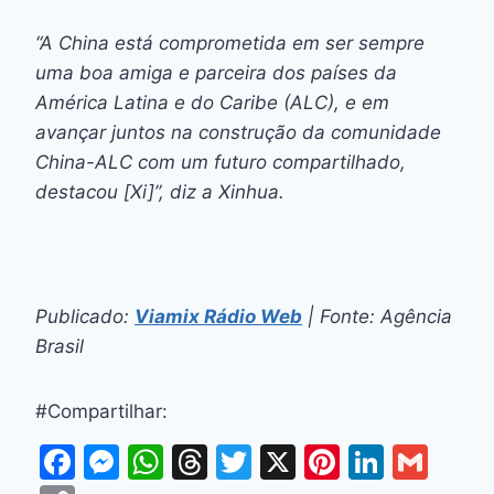
“A China está comprometida em ser sempre
uma boa amiga e parceira dos países da
América Latina e do Caribe (ALC), e em
avançar juntos na construção da comunidade
China-ALC com um futuro compartilhado,
destacou [Xi]”, diz a Xinhua.
Publicado:
Viamix Rádio Web
| Fonte: Agência
Brasil
#Compartilhar:
F
M
W
T
T
X
Pi
Li
G