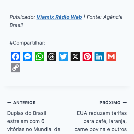
Publicado:
Viamix Rádio Web
| Fonte: Agência
Brasil
#Compartilhar:
F
M
W
T
T
X
Pi
Li
G
a
e
h
hr
w
nt
n
m
C
c
s
at
e
itt
er
k
ai
o
e
s
s
a
er
e
e
l
p
b
e
A
d
st
dI
y
o
n
p
s
n
Li
ANTERIOR
PRÓXIMO
o
g
p
n
Duplas do Brasil
EUA reduzem tarifas
k
er
estreiam com 6
para café, laranja,
k
vitórias no Mundial de
carne bovina e outros