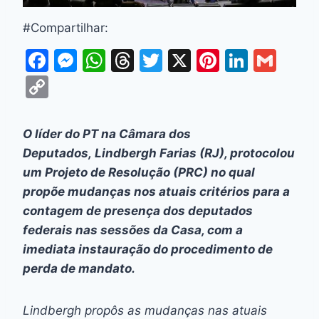
#Compartilhar:
F
M
W
T
T
X
Pi
Li
G
a
e
h
hr
w
nt
n
m
C
c
s
at
e
itt
er
k
ai
o
e
s
s
a
er
e
e
l
p
O líder do PT na Câmara dos
b
e
A
d
st
dI
y
Deputados, Lindbergh Farias (RJ), protocolou
o
n
p
s
n
Li
um Projeto de Resolução (PRC) no qual
o
g
p
propõe mudanças nos atuais critérios para a
n
contagem de presença dos deputados
k
er
k
federais nas sessões da Casa, com a
imediata instauração do procedimento de
perda de mandato.
Lindbergh propôs as mudanças nas atuais