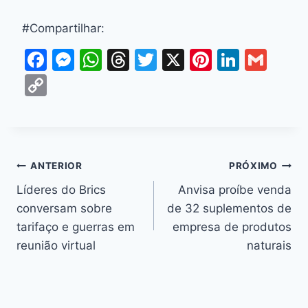
#Compartilhar:
F
M
W
T
T
X
Pi
Li
G
a
e
h
hr
w
nt
n
m
C
c
s
at
e
itt
er
k
ai
o
e
s
s
a
er
e
e
l
p
b
e
A
d
st
dI
y
o
n
p
s
n
Li
ANTERIOR
PRÓXIMO
o
g
p
n
Líderes do Brics
Anvisa proíbe venda
k
er
conversam sobre
de 32 suplementos de
k
tarifaço e guerras em
empresa de produtos
reunião virtual
naturais