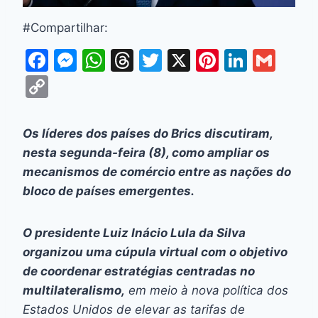
#Compartilhar:
F
M
W
T
T
X
Pi
Li
G
a
e
h
hr
w
nt
n
m
C
c
s
at
e
itt
er
k
ai
o
e
s
s
a
er
e
e
l
p
Os líderes dos países do Brics discutiram,
b
e
A
d
st
dI
y
nesta segunda-feira (8), como ampliar os
o
n
p
s
n
Li
mecanismos de comércio entre as nações do
o
g
p
bloco de países emergentes.
n
k
er
k
O presidente Luiz Inácio Lula da Silva
organizou uma cúpula virtual com o objetivo
de coordenar estratégias centradas no
multilateralismo,
em meio à nova política dos
Estados Unidos de elevar as tarifas de