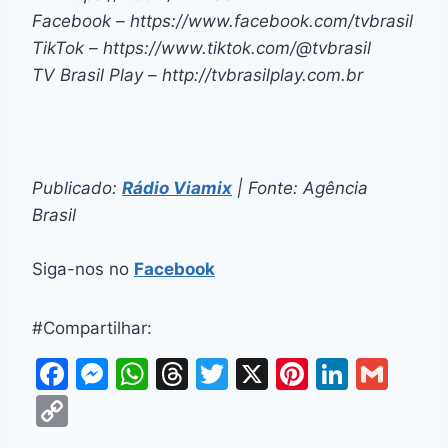
Facebook – https://www.facebook.com/tvbrasil
TikTok – https://www.tiktok.com/@tvbrasil
TV Brasil Play – http://tvbrasilplay.com.br
Publicado:
Rádio Viamix
| Fonte: Agência
Brasil
Siga-nos no
Facebook
#Compartilhar:
F
M
W
T
T
X
Pi
Li
G
a
e
h
hr
w
nt
n
m
C
c
s
at
e
itt
er
k
ai
o