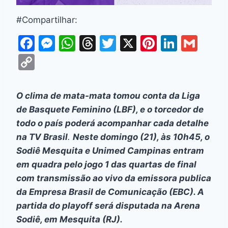
#Compartilhar:
F
M
W
T
T
X
Pi
Li
G
a
e
h
hr
w
nt
n
m
C
c
s
at
e
itt
er
k
ai
o
e
s
s
a
er
e
e
l
p
O clima de mata-mata tomou conta da Liga
b
e
A
d
st
dI
y
de Basquete Feminino (LBF), e o torcedor de
o
n
p
s
n
Li
todo o país poderá acompanhar cada detalhe
o
g
p
na TV Brasil
.
Neste domingo (21), às 10h45, o
n
Sodiê Mesquita e Unimed Campinas entram
k
er
k
em quadra pelo jogo 1 das quartas de final
com transmissão ao vivo da emissora publica
da Empresa Brasil de Comunicação (EBC). A
partida do
playoff
será disputada na Arena
Sodiê, em Mesquita (RJ).