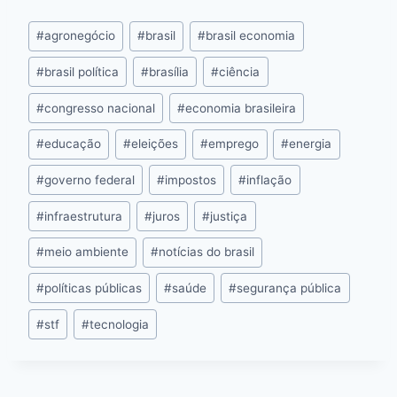
e
s
s
a
er
e
e
l
p
#
agronegócio
#
brasil
#
brasil economia
b
e
A
d
st
dI
y
o
n
p
s
n
Li
#
brasil política
#
brasília
#
ciência
o
g
p
n
#
congresso nacional
#
economia brasileira
k
er
k
#
educação
#
eleições
#
emprego
#
energia
#
governo federal
#
impostos
#
inflação
#
infraestrutura
#
juros
#
justiça
#
meio ambiente
#
notícias do brasil
#
políticas públicas
#
saúde
#
segurança pública
#
stf
#
tecnologia