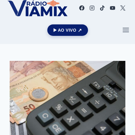
▶️ AO VIVO