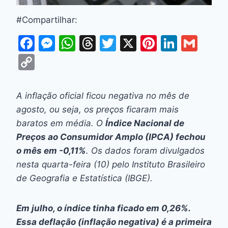
#Compartilhar:
F
M
W
T
T
X
Pi
Li
G
a
e
h
hr
w
nt
n
m
C
c
s
at
e
itt
er
k
ai
o
e
s
s
a
er
e
e
l
p
A inflação oficial ficou negativa no mês de
b
e
A
d
st
dI
y
agosto, ou seja, os preços ficaram mais
o
n
p
s
n
Li
baratos em média. O
Índice Nacional de
o
g
p
Preços ao Consumidor Amplo (IPCA) fechou
n
o mês em -0,11%
. Os dados foram divulgados
k
er
k
nesta quarta-feira (10) pelo Instituto Brasileiro
de Geografia e Estatística (IBGE).
Em julho, o índice tinha ficado em 0,26%.
Essa deflação (inflação negativa) é a primeira