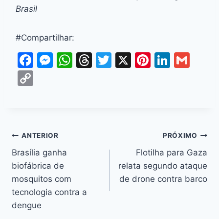
Brasil
#Compartilhar:
F
M
W
T
T
X
Pi
Li
G
a
e
h
hr
w
nt
n
m
C
c
s
at
e
itt
er
k
ai
o
e
s
s
a
er
e
e
l
p
b
e
A
d
st
dI
y
o
n
p
s
n
Li
ANTERIOR
PRÓXIMO
o
g
p
n
Brasília ganha
Flotilha para Gaza
k
er
biofábrica de
relata segundo ataque
k
mosquitos com
de drone contra barco
tecnologia contra a
dengue