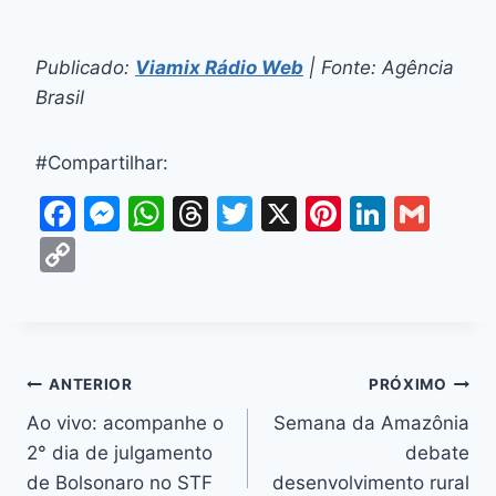
Publicado:
Viamix Rádio Web
| Fonte: Agência
Brasil
#Compartilhar:
F
M
W
T
T
X
Pi
Li
G
a
e
h
hr
w
nt
n
m
C
c
s
at
e
itt
er
k
ai
o
e
s
s
a
er
e
e
l
p
b
e
A
d
st
dI
y
o
n
p
s
n
Li
ANTERIOR
PRÓXIMO
o
g
p
n
Ao vivo: acompanhe o
Semana da Amazônia
k
er
2° dia de julgamento
debate
k
de Bolsonaro no STF
desenvolvimento rural