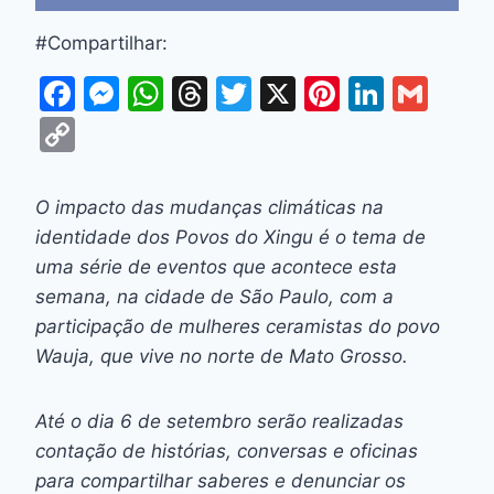
#Compartilhar:
F
M
W
T
T
X
Pi
Li
G
a
e
h
hr
w
nt
n
m
C
c
s
at
e
itt
er
k
ai
o
e
s
s
a
er
e
e
l
p
O impacto das mudanças climáticas na
b
e
A
d
st
dI
y
identidade dos Povos do Xingu é o tema de
o
n
p
s
n
Li
uma série de eventos que acontece esta
o
g
p
semana, na cidade de São Paulo, com a
n
participação de mulheres ceramistas do povo
k
er
k
Wauja, que vive no norte de Mato Grosso.
Até o dia 6 de setembro serão realizadas
contação de histórias, conversas e oficinas
para compartilhar saberes e denunciar os