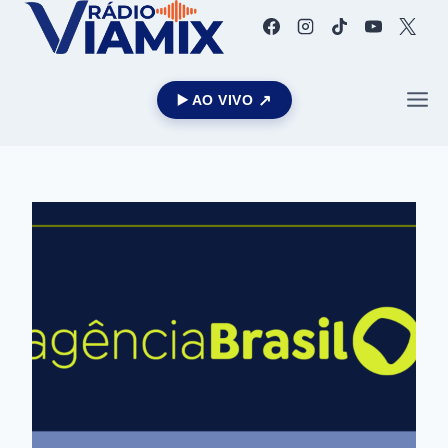
▶️ AO VIVO