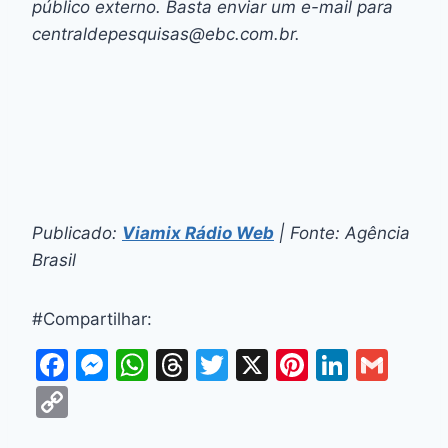
público externo. Basta enviar um e-mail para
centraldepesquisas@ebc.com.br.
Publicado:
Viamix Rádio Web
| Fonte: Agência
Brasil
#Compartilhar:
F
M
W
T
T
X
Pi
Li
G
a
e
h
hr
w
nt
n
m
C
c
s
at
e
itt
er
k
ai
o