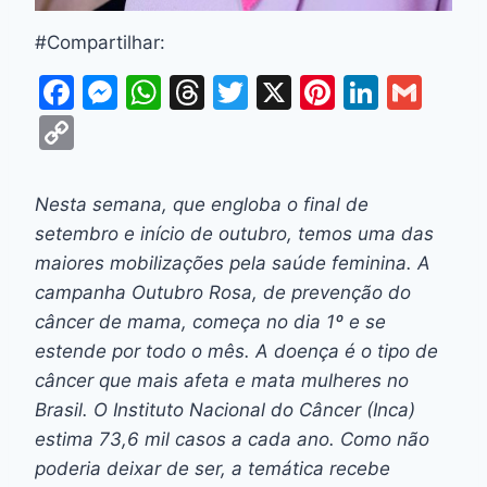
#Compartilhar:
F
M
W
T
T
X
Pi
Li
G
a
e
h
hr
w
nt
n
m
C
c
s
at
e
itt
er
k
ai
o
e
s
s
a
er
e
e
l
p
Nesta semana, que engloba o final de
b
e
A
d
st
dI
y
setembro e início de outubro, temos uma das
o
n
p
s
n
Li
maiores mobilizações pela saúde feminina. A
o
g
p
campanha
Outubro Rosa
, de prevenção do
n
câncer de mama, começa no dia 1º e se
k
er
k
estende por todo o mês. A doença é o tipo de
câncer que mais afeta e mata mulheres no
Brasil. O Instituto Nacional do Câncer (Inca)
estima 73,6 mil casos a cada ano. Como não
poderia deixar de ser, a temática recebe