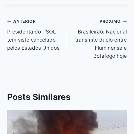
e
s
s
a
er
e
e
l
p
b
e
A
d
st
dI
y
o
n
p
s
n
Li
ANTERIOR
PRÓXIMO
o
g
p
n
Presidenta do PSOL
Brasileirão: Nacional
k
er
tem visto cancelado
transmite duelo entre
k
pelos Estados Unidos
Fluminense e
Botafogo hoje
Posts Similares