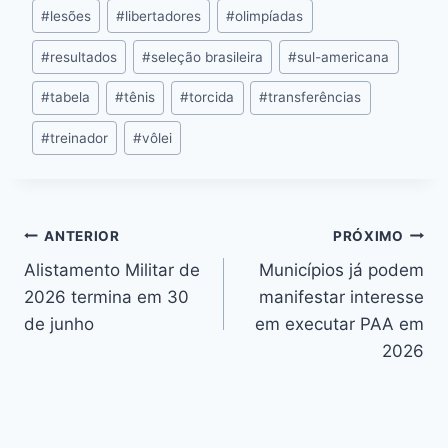
#
lesões
#
libertadores
#
olimpíadas
#
resultados
#
seleção brasileira
#
sul-americana
#
tabela
#
tênis
#
torcida
#
transferências
#
treinador
#
vôlei
ANTERIOR
PRÓXIMO
Alistamento Militar de
Municípios já podem
2026 termina em 30
manifestar interesse
de junho
em executar PAA em
2026