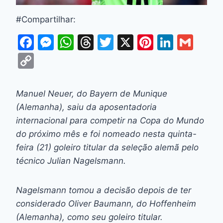
#Compartilhar:
F
M
W
T
T
X
Pi
Li
G
a
e
h
hr
w
nt
n
m
C
c
s
at
e
itt
er
k
ai
o
e
s
s
a
er
e
e
l
p
Manuel Neuer, do Bayern de Munique
b
e
A
d
st
dI
y
(Alemanha), saiu da aposentadoria
o
n
p
s
n
Li
internacional para competir na Copa do Mundo
o
g
p
do próximo mês e foi nomeado nesta quinta-
n
feira (21) goleiro titular da seleção alemã pelo
k
er
k
técnico Julian Nagelsmann.
Nagelsmann tomou a decisão depois de ter
considerado Oliver Baumann, do Hoffenheim
(Alemanha), como seu goleiro titular.