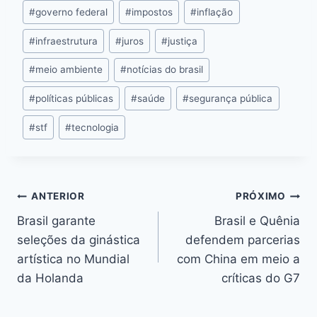
#
governo federal
#
impostos
#
inflação
#
infraestrutura
#
juros
#
justiça
#
meio ambiente
#
notícias do brasil
#
políticas públicas
#
saúde
#
segurança pública
#
stf
#
tecnologia
ANTERIOR
PRÓXIMO
Brasil garante
Brasil e Quênia
seleções da ginástica
defendem parcerias
artística no Mundial
com China em meio a
da Holanda
críticas do G7