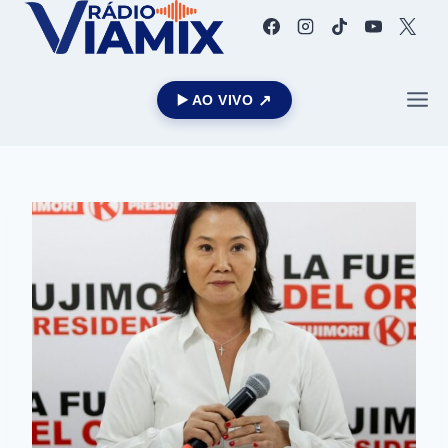
▶️ AO VIVO