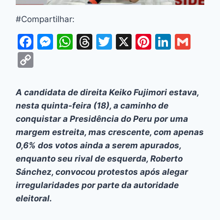
#Compartilhar:
F
M
W
T
T
X
Pi
Li
G
a
e
h
hr
w
nt
n
m
C
c
s
at
e
itt
er
k
ai
o
e
s
s
a
er
e
e
l
p
A candidata de direita Keiko Fujimori estava,
b
e
A
d
st
dI
y
nesta quinta-feira (18), a caminho de
o
n
p
s
n
Li
conquistar a Presidência do Peru por uma
o
g
p
margem estreita, mas crescente, com apenas
n
0,6% dos votos ainda a serem apurados,
k
er
k
enquanto seu rival de esquerda, Roberto
Sánchez, convocou protestos após alegar
irregularidades por parte da autoridade
eleitoral.