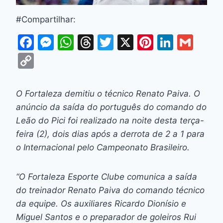
#Compartilhar:
F
M
W
T
T
X
Pi
Li
G
a
e
h
hr
w
nt
n
m
C
c
s
at
e
itt
er
k
ai
o
e
s
s
a
er
e
e
l
p
O Fortaleza demitiu o técnico Renato Paiva. O
b
e
A
d
st
dI
y
anúncio da saída do português do comando do
o
n
p
s
n
Li
Leão do Pici foi realizado na noite desta terça-
o
g
p
feira (2), dois dias após a derrota de 2 a 1 para
n
o Internacional pelo Campeonato Brasileiro.
k
er
k
“O Fortaleza Esporte Clube comunica a saída
do treinador Renato Paiva do comando técnico
da equipe. Os auxiliares Ricardo Dionísio e
Miguel Santos e o preparador de goleiros Rui