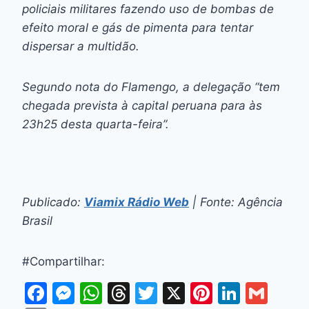
policiais militares fazendo uso de bombas de
efeito moral e gás de pimenta para tentar
dispersar a multidão.
Segundo nota do Flamengo, a delegação “tem
chegada prevista à capital peruana para às
23h25 desta quarta-feira”.
Publicado:
Viamix Rádio Web
| Fonte: Agência
Brasil
#Compartilhar:
F
M
W
T
T
X
Pi
Li
G