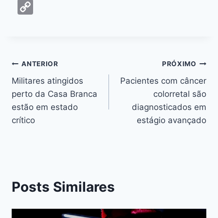
a
e
h
hr
w
nt
n
m
C
c
s
at
e
itt
er
k
ai
o
e
s
s
a
er
e
e
l
p
b
e
A
d
st
dI
y
o
n
p
s
n
Li
ANTERIOR
PRÓXIMO
o
g
p
n
Militares atingidos
Pacientes com câncer
k
er
perto da Casa Branca
colorretal são
k
estão em estado
diagnosticados em
crítico
estágio avançado
Posts Similares