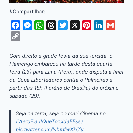
#Compartilhar:
F
M
W
T
T
X
Pi
Li
G
a
e
h
hr
w
nt
n
m
C
c
s
at
e
itt
er
k
ai
o
e
s
s
a
er
e
e
l
p
Com direito a grade festa da sua torcida, o
b
e
A
d
st
dI
y
Flamengo embarcou na tarde desta quarta-
o
n
p
s
n
Li
feira (26) para Lima (Peru), onde disputa a final
o
g
p
da Copa Libertadores contra o Palmeiras a
n
partir das 18h (horário de Brasília) do próximo
k
er
k
sábado (29).
Seja na terra, seja no mar! Cinema no
#AeroFla
#QueTorcidaÉEssa
pic.twitter.com/NbmfwXkCiy