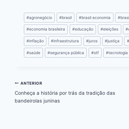
a
e
h
hr
w
nt
n
c
s
at
e
itt
er
k
#
agronegócio
#
brasil
#
brasil economia
#
brasi
e
s
s
a
er
e
e
l
b
e
A
d
st
dI
#
economia brasileira
#
educação
#
eleições
#
o
n
p
s
n
#
inflação
#
infraestrutura
#
juros
#
justiça
o
g
p
#
saúde
#
segurança pública
#
stf
#
tecnologia
k
er
ANTERIOR
Conheça a história por trás da tradição das
bandeirolas juninas