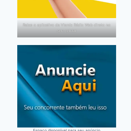
Baixe o aplicativo da Viamix Rádio Web direto no
seu celular
Espaço disponível para seu anúncio