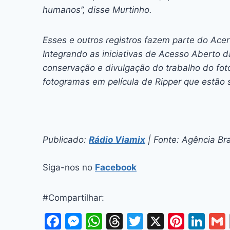
humanos”, disse Murtinho.
Esses e outros registros fazem parte do Ace
Integrando as iniciativas de Acesso Aberto da
conservação e divulgação do trabalho do fot
fotogramas em película de Ripper que estão 
Publicado:
Rádio Viamix
| Fonte: Agência Bra
Siga-nos no
Facebook
#Compartilhar:
F
M
W
T
T
X
Pi
Li