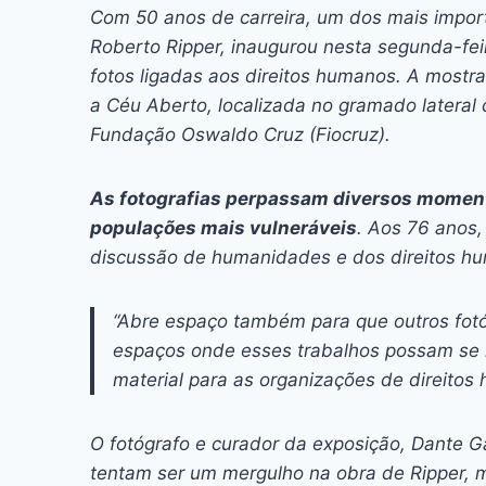
c
s
at
e
itt
er
k
Com 50 anos de carreira, um dos mais import
e
s
s
a
er
e
e
l
Roberto Ripper, inaugurou nesta segunda-feir
b
e
A
d
st
dI
fotos ligadas aos direitos humanos. A most
a Céu Aberto, localizada no gramado lateral
o
n
p
s
n
Fundação Oswaldo Cruz (Fiocruz).
o
g
p
k
er
As fotografias perpassam diversos momento
populações mais vulneráveis
. Aos 76 anos,
discussão de humanidades e dos direitos h
“Abre espaço também para que outros fotó
espaços onde esses trabalhos possam se mul
material para as organizações de direitos 
O fotógrafo e curador da exposição, Dante Ga
tentam ser um mergulho na obra de Ripper, 