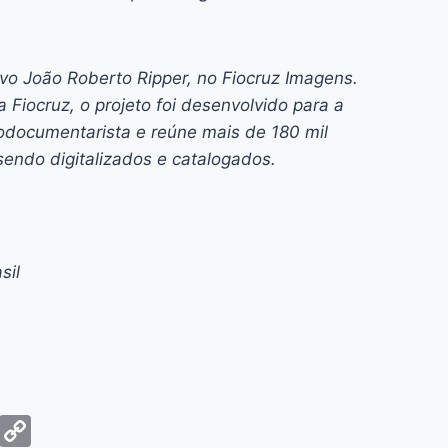
rvo João Roberto Ripper, no Fiocruz Imagens.
 Fiocruz, o projeto foi desenvolvido para a
odocumentarista e reúne mais de 180 mil
sendo digitalizados e catalogados.
sil
G
C