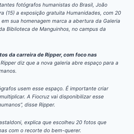
ai
p
antes fotógrafos humanistas do Brasil, João
y
a (15) a exposição gratuita
Humanidades,
com 20
Li
ra em sua homenagem marca a abertura da Galeria
 da Biblioteca de Manguinhos, no campus da
n
k
s da carreira de Ripper, com foco nas
 Ripper diz que a nova galeria abre espaço para a
umanos.
grafos usem esse espaço. É importante criar
tiplicar. A Fiocruz vai disponibilizar esse
humanos”, disse Ripper.
staldoni, explica que escolheu 20 fotos que
mas com o recorte do bem-querer.