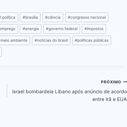
m
o
ai
p
l política
#
brasília
#
ciência
#
congresso nacional
y
Li
emprego
#
energia
#
governo federal
#
impostos
n
#
meio ambiente
#
notícias do brasil
#
políticas públicas
k
PRÓXIMO
Israel bombardeia Líbano após anúncio de acordo
entre Irã e EUA