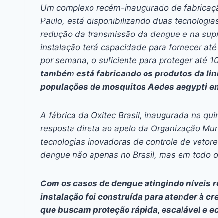
c
s
at
e
itt
er
k
Um complexo recém-inaugurado de fabricaçã
e
s
s
a
er
e
e
l
Paulo, está disponibilizando duas tecnolog
b
e
A
d
st
dI
redução da transmissão da dengue e na sup
instalação terá capacidade para fornecer a
o
n
p
s
n
por semana, o suficiente para proteger até 
o
g
p
também está fabricando os produtos da li
k
er
populações de mosquitos Aedes aegypti 
A fábrica da Oxitec Brasil, inaugurada na qu
resposta direta ao apelo da Organização Mu
tecnologias inovadoras de controle de vetor
dengue não apenas no Brasil, mas em todo 
Com os casos de dengue atingindo níveis re
instalação foi construída para atender à
que buscam proteção rápida, escalável e e