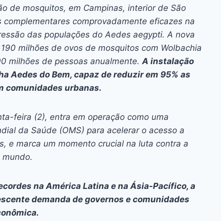
ai
p
o de mosquitos, em Campinas, interior de São
y
ias complementares comprovadamente eficazes na
Li
ressão das populações do Aedes aegypti. A nova
té 190 milhões de ovos de mosquitos com Wolbachia
n
100 milhões de pessoas anualmente.
A instalação
k
nha Aedes do Bem, capaz de reduzir em 95% as
em comunidades urbanas.
inta-feira (2), entra em operação como uma
ndial da Saúde (OMS) para acelerar o acesso a
es, e marca um momento crucial na luta contra a
o mundo.
cordes na América Latina e na Ásia-Pacífico, a
 crescente demanda de governos e comunidades
conômica.