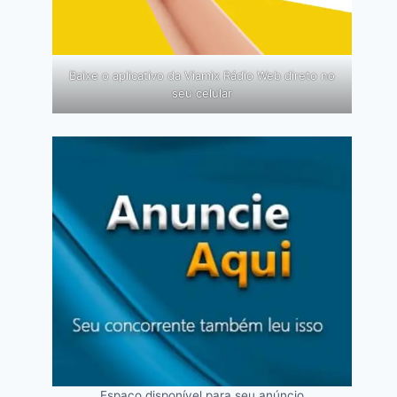
Baixe o aplicativo da Viamix Rádio Web direto no
seu celular
Espaço disponível para seu anúncio