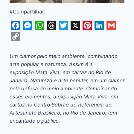
#Compartilhar:
F
M
W
T
T
X
Pi
Li
G
a
e
h
hr
w
nt
n
m
C
c
s
at
e
itt
er
k
ai
o
e
s
s
a
er
e
e
l
p
Um clamor pelo meio ambiente, combinando
b
e
A
d
st
dI
y
arte popular e natureza. Assim é a
o
n
p
s
n
Li
exposição Mata Viva, em cartaz no Rio de
o
g
p
Janeiro. Natureza e arte popular, em um clamor
n
pela defesa do meio ambiente. Combinando
k
er
k
esses elementos, a exposição Mata Viva, em
cartaz no Centro Sebrae de Referência do
Artesanato Brasileiro, no Rio de Janeiro, tem
encantado o público.