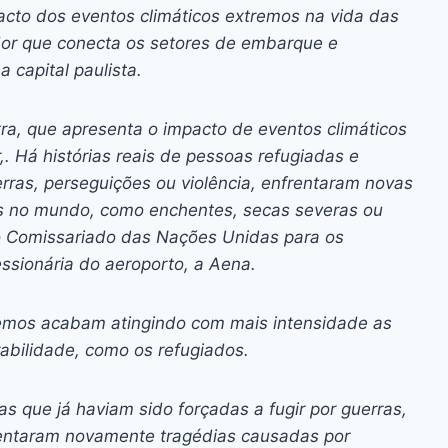
ai
p
acto dos eventos climáticos extremos na vida das
y
dor que conecta os setores de embarque e
Li
capital paulista.
n
a, que apresenta o impacto de eventos climáticos
k
. Há histórias reais de pessoas refugiadas e
ras, perseguições ou violência, enfrentaram novas
is no mundo, como enchentes, secas severas ou
to Comissariado das Nações Unidas para os
ssionária do aeroporto, a Aena.
remos acabam atingindo com mais intensidade as
abilidade, como os refugiados.
s que já haviam sido forçadas a fugir por guerras,
frentaram novamente tragédias causadas por