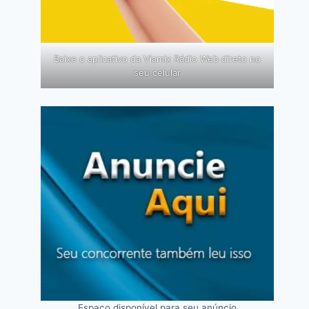
Baixe o aplicativo da Viamix Rádio Web direto no
seu celular
Espaço disponível para seu anúncio