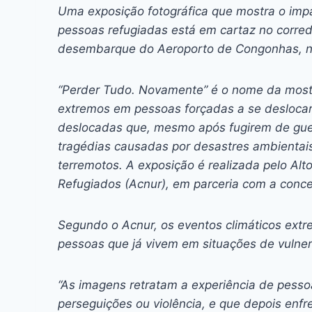
c
s
at
e
itt
er
k
Uma exposição fotográfica que mostra o imp
e
s
s
a
er
e
e
l
pessoas refugiadas está em cartaz no corre
b
e
A
d
st
dI
desembarque do Aeroporto de Congonhas, na 
o
n
p
s
n
“Perder Tudo. Novamente” é o nome da mostr
o
g
p
extremos em pessoas forçadas a se deslocar,
k
er
deslocadas que, mesmo após fugirem de guer
tragédias causadas por desastres ambienta
terremotos. A exposição é realizada pelo Al
Refugiados (Acnur), em parceria com a conce
Segundo o Acnur, os eventos climáticos ext
pessoas que já vivem em situações de vulner
“As imagens retratam a experiência de pessoa
perseguições ou violência, e que depois en