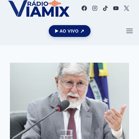
▶️ AO VIVO