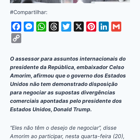
#Compartilhar:
F
M
W
T
T
X
Pi
Li
G
a
e
h
hr
w
nt
n
m
C
c
s
at
e
itt
er
k
ai
o
e
s
s
a
er
e
e
l
p
O assessor para assuntos internacionais do
b
e
A
d
st
dI
y
presidente da República, embaixador Celso
o
n
p
s
n
Li
Amorim, afirmou que o governo dos Estados
o
g
p
Unidos não tem demonstrado disposição
n
para negociar as supostas divergências
k
er
k
comerciais apontadas pelo presidente dos
Estados Unidos, Donald Trump.
“Eles não têm o desejo de negociar”, disse
Amorim ao participar, nesta quarta-feira (20),