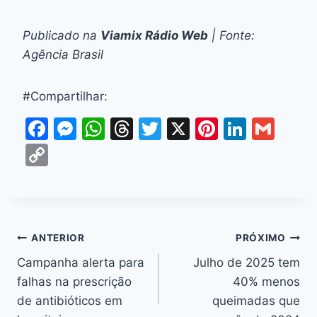
Publicado na
Viamix Rádio Web
| Fonte:
Agência Brasil
#Compartilhar:
F
M
W
T
T
X
Pi
Li
G
a
e
h
hr
w
nt
n
m
C
c
s
at
e
itt
er
k
ai
o
e
s
s
a
er
e
e
l
p
b
e
A
d
st
dI
y
o
n
p
s
n
Li
ANTERIOR
PRÓXIMO
o
g
p
n
Campanha alerta para
Julho de 2025 tem
k
er
falhas na prescrição
40% menos
k
de antibióticos em
queimadas que