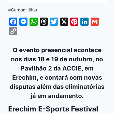
#Compartilhar:
F
M
W
T
T
X
Pi
Li
G
a
e
h
hr
w
nt
n
m
C
c
s
at
e
itt
er
k
ai
o
e
s
s
a
er
e
e
l
p
O evento presencial acontece
b
e
A
d
st
dI
y
nos dias
18 e 19 de outubro
, no
o
n
p
s
n
Li
Pavilhão 2 da ACCIE
, em
o
g
p
n
k
er
Erechim, e contará com novas
k
disputas além das eliminatórias
já em andamento.
Erechim E-Sports Festival