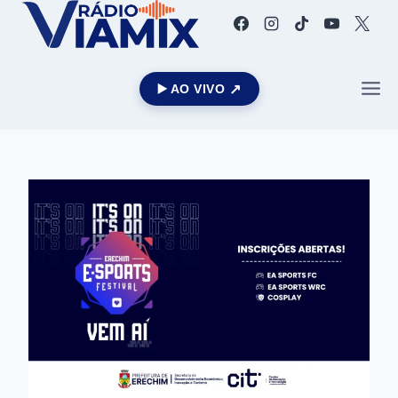
▶️ AO VIVO