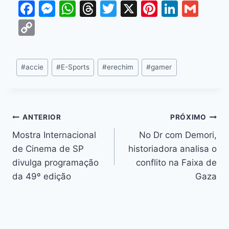
F
M
W
T
T
X
Pi
Li
G
a
e
h
hr
w
nt
n
m
C
c
s
at
e
itt
er
k
ai
o
e
s
s
a
er
e
e
l
p
#
accie
#
E-Sports
#
erechim
#
gamer
b
e
A
d
st
dI
y
o
n
p
s
n
Li
o
g
p
n
k
er
ANTERIOR
PRÓXIMO
k
Mostra Internacional
No Dr com Demori,
de Cinema de SP
historiadora analisa o
divulga programação
conflito na Faixa de
da 49º edição
Gaza