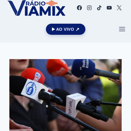
▶️ AO VIVO