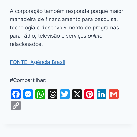
A corporação também responde porquê maior
manadeira de financiamento para pesquisa,
tecnologia e desenvolvimento de programas
para rádio, televisão e serviços
online
relacionados.
FONTE: Agência Brasil
#Compartilhar:
F
M
W
T
T
X
Pi
Li
G
a
e
h
hr
w
nt
n
m
C
c
s
at
e
itt
er
k
ai
o
e
s
s
a
er
e
e
l
p
b
e
A
d
st
dI
y