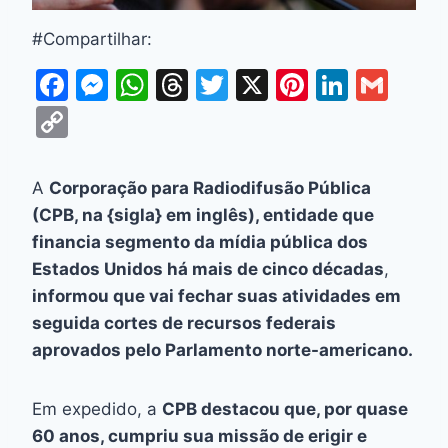
#Compartilhar:
F
M
W
T
T
X
Pi
Li
G
a
e
h
hr
w
nt
n
m
C
c
s
at
e
itt
er
k
ai
o
e
s
s
a
er
e
e
l
p
A
Corporação para Radiodifusão Pública
b
e
A
d
st
dI
y
(CPB, na {sigla} em inglês), entidade que
o
n
p
s
n
Li
financia segmento da mídia pública dos
o
g
p
Estados Unidos há mais de cinco décadas
,
n
informou que vai fechar suas atividades em
k
er
k
seguida cortes de recursos federais
aprovados pelo Parlamento norte-americano.
Em expedido, a
CPB destacou que, por quase
60 anos, cumpriu sua missão de erigir e