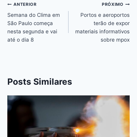
o
n
p
s
n
Li
ANTERIOR
PRÓXIMO
o
g
p
n
Semana do Clima em
Portos e aeroportos
k
er
São Paulo começa
terão de expor
k
nesta segunda e vai
materiais informativos
até o dia 8
sobre mpox
Posts Similares