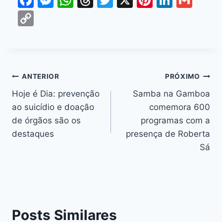
a
e
h
hr
w
nt
n
m
C
c
s
at
e
itt
er
k
ai
o
e
s
s
a
er
e
e
l
p
b
e
A
d
st
dI
y
o
n
p
s
n
Li
ANTERIOR
PRÓXIMO
o
g
p
n
Hoje é Dia: prevenção
Samba na Gamboa
k
er
ao suicídio e doação
comemora 600
k
de órgãos são os
programas com a
destaques
presença de Roberta
Sá
Posts Similares