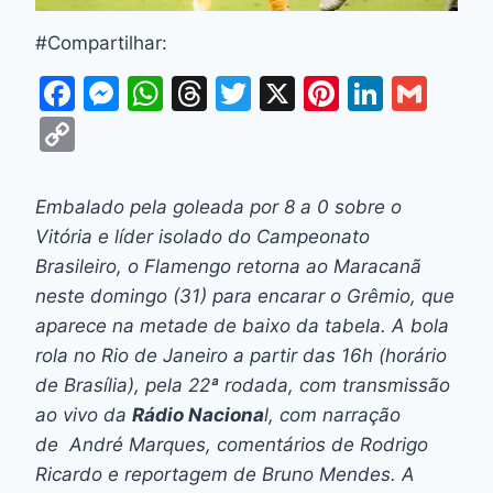
#Compartilhar:
F
M
W
T
T
X
Pi
Li
G
a
e
h
hr
w
nt
n
m
C
c
s
at
e
itt
er
k
ai
o
e
s
s
a
er
e
e
l
p
Embalado pela goleada por 8 a 0 sobre o
b
e
A
d
st
dI
y
Vitória e líder isolado do Campeonato
o
n
p
s
n
Li
Brasileiro, o Flamengo retorna ao Maracanã
o
g
p
neste domingo (31) para encarar o Grêmio, que
n
aparece na metade de baixo da tabela. A bola
k
er
k
rola no Rio de Janeiro a partir das 16h (horário
de Brasília), pela 22ª rodada, com transmissão
ao vivo da
Rádio Naciona
l, com narração
de André Marques, comentários de Rodrigo
Ricardo e reportagem de Bruno Mendes. A