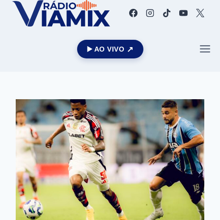
▶️ AO VIVO