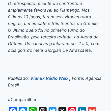
O retrospecto recente do confronto é
amplamente favorável ao Flamengo. Nos
últimos 10 jogos, foram seis vitórias rubro-
negras, um empate e três triunfos do Grêmio.
O último duelo foi no primeiro turno do
Brasileirão, pela terceira rodada, na Arena do
Grêmio. Os cariocas ganharam por 2 a 0, com
dois gols do meia Giorgian De Arrascaeta.
Publicado:
Viamix Rádio Web
| Fonte: Agência
Brasil
#Compartilhar:
F
M
W
T
T
X
Pi
Li
G