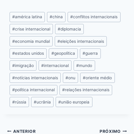
c
s
at
e
itt
er
k
ai
o
e
s
s
a
er
e
e
l
p
#
américa latina
#
china
#
conflitos internacionais
b
e
A
d
st
dI
y
o
n
p
s
n
Li
#
crise internacional
#
diplomacia
o
g
p
n
#
economia mundial
#
eleições internacionais
k
er
k
#
estados unidos
#
geopolítica
#
guerra
#
imigração
#
internacional
#
mundo
#
notícias internacionais
#
onu
#
oriente médio
#
política internacional
#
relações internacionais
#
rússia
#
ucrânia
#
união europeia
ANTERIOR
PRÓXIMO