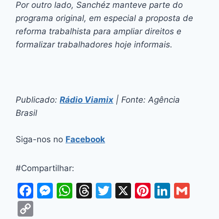
Por outro lado, Sanchéz manteve parte do
programa original, em especial a proposta de
reforma trabalhista para ampliar direitos e
formalizar trabalhadores hoje informais.
Publicado:
Rádio Viamix
| Fonte: Agência
Brasil
Siga-nos no
Facebook
#Compartilhar:
F
M
W
T
T
X
Pi
Li
G
a
e
h
hr
w
nt
n
m
C