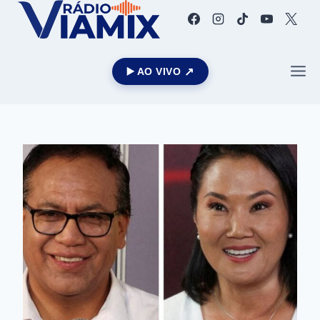
▶️ AO VIVO