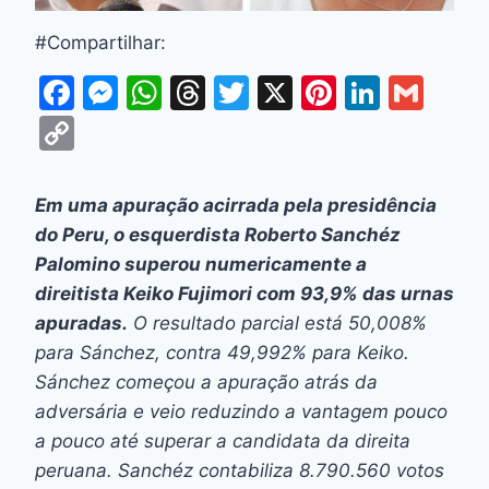
#Compartilhar:
F
M
W
T
T
X
Pi
Li
G
a
e
h
hr
w
nt
n
m
C
c
s
at
e
itt
er
k
ai
o
e
s
s
a
er
e
e
l
p
Em uma apuração acirrada pela presidência
b
e
A
d
st
dI
y
do Peru, o esquerdista Roberto Sanchéz
o
n
p
s
n
Li
Palomino superou numericamente a
o
g
p
direitista Keiko Fujimori com 93,9% das urnas
n
apuradas.
O resultado parcial está 50,008%
k
er
k
para Sánchez, contra 49,992% para Keiko.
Sánchez começou a apuração atrás da
adversária e veio reduzindo a vantagem pouco
a pouco até superar a candidata da direita
peruana. Sanchéz contabiliza 8.790.560 votos