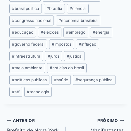
b
e
A
d
st
dI
y
o
n
p
s
n
Li
#
brasil política
#
brasília
#
ciência
o
g
p
n
#
congresso nacional
#
economia brasileira
k
er
k
#
educação
#
eleições
#
emprego
#
energia
#
governo federal
#
impostos
#
inflação
#
infraestrutura
#
juros
#
justiça
#
meio ambiente
#
notícias do brasil
#
políticas públicas
#
saúde
#
segurança pública
#
stf
#
tecnologia
ANTERIOR
PRÓXIMO
Prefeito de Nova York
Manifestantes