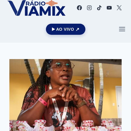
▶️ AO VIVO