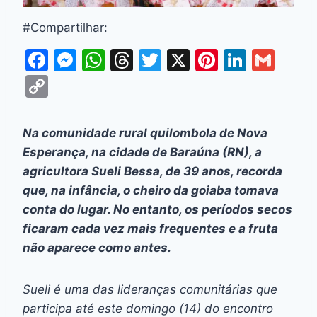
#Compartilhar:
F
M
W
T
T
X
Pi
Li
G
a
e
h
hr
w
nt
n
m
C
c
s
at
e
itt
er
k
ai
o
e
s
s
a
er
e
e
l
p
Na comunidade rural quilombola de Nova
b
e
A
d
st
dI
y
Esperança, na cidade de Baraúna (RN), a
o
n
p
s
n
Li
agricultora Sueli Bessa, de 39 anos, recorda
o
g
p
que, na infância, o cheiro da goiaba tomava
n
conta do lugar. No entanto, os períodos secos
k
er
k
ficaram cada vez mais frequentes e a fruta
não aparece como antes.
Sueli é uma das lideranças comunitárias que
participa até este domingo (14) do encontro