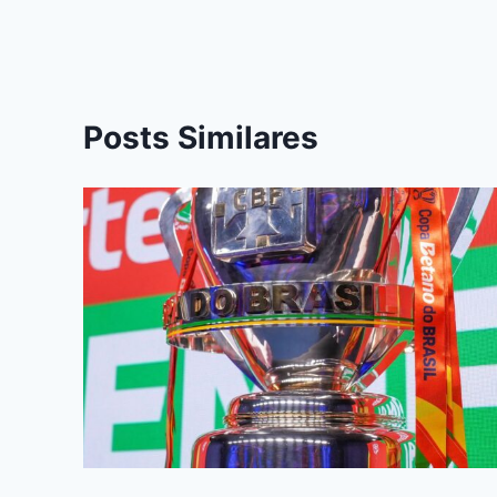
k
er
Posts Similares