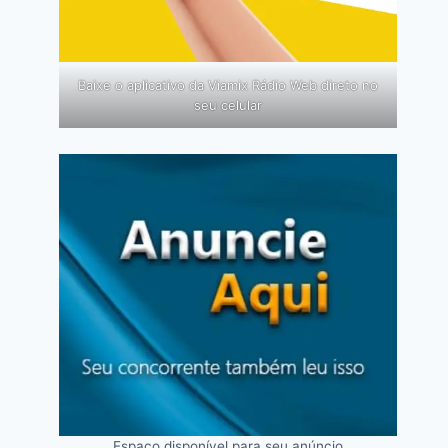
Baixe o aplicativo da Viamix Rádio Web direto no
seu celular
Espaço disponível para seu anúncio