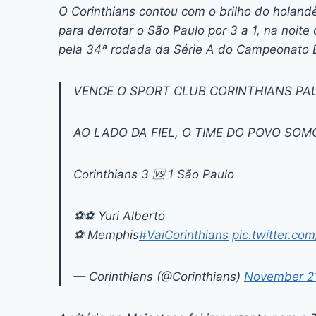
c
s
at
e
itt
er
k
O Corinthians contou com o brilho do holan
e
s
s
a
er
e
e
l
para derrotar o São Paulo por 3 a 1, na noite
b
e
A
d
st
dI
pela 34ª rodada da Série A do Campeonato Br
o
n
p
s
n
VENCE O SPORT CLUB CORINTHIANS PAULI
o
g
p
k
er
AO LADO DA FIEL, O TIME DO POVO SOM
Corinthians 3 🆚 1 São Paulo
⚽⚽ Yuri Alberto
⚽ Memphis
#VaiCorinthians
pic.twitter.c
— Corinthians (@Corinthians)
November 21