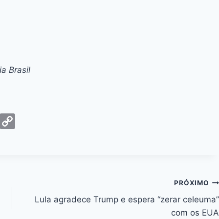
a Brasil
G
C
m
o
ai
p
y
Li
PRÓXIMO
n
Lula agradece Trump e espera “zerar celeuma”
k
com os EUA