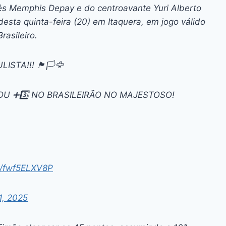
ai
p
dês Memphis Depay e do centroavante Yuri Alberto
y
 desta quinta-feira (20) em Itaquera, em jogo válido
Li
asileiro.
n
STA!!! 🏴🏳️🦅
k
OU ➕3️⃣ NO BRASILEIRÃO NO MAJESTOSO!
om/fwf5ELXV8P
, 2025