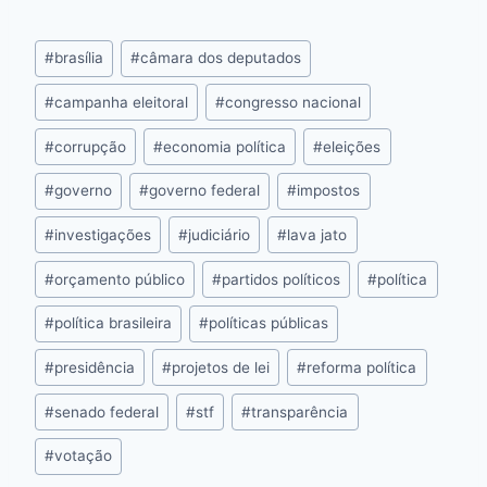
c
s
at
e
itt
er
k
ai
o
e
s
s
a
er
e
e
l
p
#
brasília
#
câmara dos deputados
b
e
A
d
st
dI
y
o
n
p
s
n
Li
#
campanha eleitoral
#
congresso nacional
o
g
p
n
#
corrupção
#
economia política
#
eleições
k
er
k
#
governo
#
governo federal
#
impostos
#
investigações
#
judiciário
#
lava jato
#
orçamento público
#
partidos políticos
#
política
#
política brasileira
#
políticas públicas
#
presidência
#
projetos de lei
#
reforma política
#
senado federal
#
stf
#
transparência
#
votação