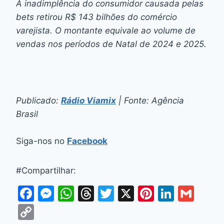
A inadimplência do consumidor causada pelas
bets
retirou R$ 143 bilhões do comércio
varejista. O montante equivale ao volume de
vendas nos períodos de Natal de 2024 e 2025.
Publicado:
Rádio Viamix
| Fonte: Agência
Brasil
Siga-nos no
Facebook
#Compartilhar:
F
M
W
T
T
X
Pi
Li
G
a
e
h
hr
w
nt
n
m
C