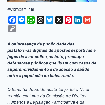
#Compartilhar:
F
M
W
T
T
X
Pi
Li
G
a
e
h
hr
w
nt
n
m
C
c
s
at
e
itt
er
k
ai
o
e
s
s
a
er
e
e
l
p
A onipresença da publicidade das
b
e
A
d
st
dI
y
plataformas digitais de apostas esportivas e
o
n
p
s
n
Li
jogos de azar online, as
bets
, preocupa
o
g
p
defensores públicos que lidam com casos de
n
superendividamento e de acesso à saúde
k
er
k
entre a população de baixa renda.
O tema foi debatido nesta terça-feira (7) em
reunião conjunta da Comissão de Direitos
Humanos e Legislação Participativa e da