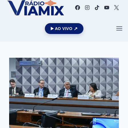
▶️ AO VIVO