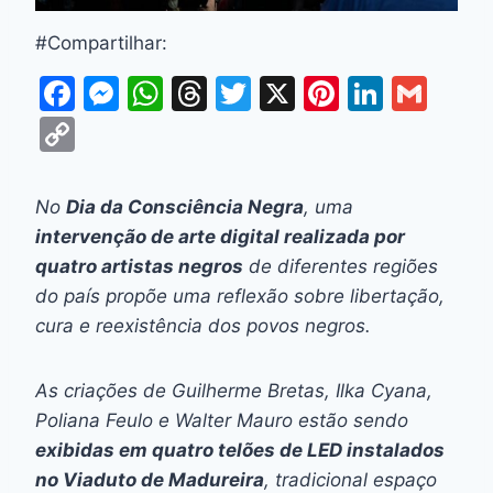
#Compartilhar:
F
M
W
T
T
X
Pi
Li
G
a
e
h
hr
w
nt
n
m
C
c
s
at
e
itt
er
k
ai
o
e
s
s
a
er
e
e
l
p
No
Dia da Consciência Negra
, uma
b
e
A
d
st
dI
y
intervenção de arte digital realizada por
o
n
p
s
n
Li
quatro artistas negros
de diferentes regiões
o
g
p
do país propõe uma reflexão sobre libertação,
n
cura e reexistência dos povos negros.
k
er
k
As criações de Guilherme Bretas, Ilka Cyana,
Poliana Feulo e Walter Mauro estão sendo
exibidas em quatro telões de LED instalados
no Viaduto de Madureira
, tradicional espaço