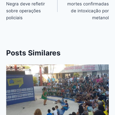
k
er
Negra deve refletir
mortes confirmadas
k
sobre operações
de intoxicação por
policiais
metanol
Posts Similares