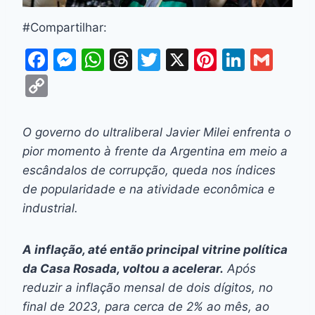
#Compartilhar:
F
M
W
T
T
X
Pi
Li
G
a
e
h
hr
w
nt
n
m
C
c
s
at
e
itt
er
k
ai
o
e
s
s
a
er
e
e
l
p
O governo do ultraliberal Javier Milei enfrenta o
b
e
A
d
st
dI
y
pior momento à frente da Argentina em meio a
o
n
p
s
n
Li
escândalos de corrupção, queda nos índices
o
g
p
de popularidade e na atividade econômica e
n
industrial.
k
er
k
A inflação, até então principal vitrine política
da Casa Rosada, voltou a acelerar.
Após
reduzir a inflação mensal de dois dígitos, no
final de 2023, para cerca de 2% ao mês, ao