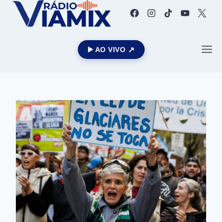
▶️ AO VIVO